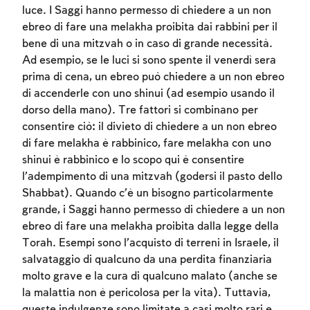
luce. I Saggi hanno permesso di chiedere a un non
ebreo di fare una melakha proibita dai rabbini per il
bene di una mitzvah o in caso di grande necessità.
Ad esempio, se le luci si sono spente il venerdì sera
Account required
prima di cena, un ebreo può chiedere a un non ebreo
di accenderle con uno shinui (ad esempio usando il
To mark concepts as learned, you'll need
dorso della mano). Tre fattori si combinano per
to create an account or log in.
consentire ciò: il divieto di chiedere a un non ebreo
di fare melakha è rabbinico, fare melakha con uno
Sign up
Login
shinui è rabbinico e lo scopo qui è consentire
l’adempimento di una mitzvah (godersi il pasto dello
Shabbat). Quando c’è un bisogno particolarmente
grande, i Saggi hanno permesso di chiedere a un non
ebreo di fare una melakha proibita dalla legge della
Torah. Esempi sono l’acquisto di terreni in Israele, il
salvataggio di qualcuno da una perdita finanziaria
molto grave e la cura di qualcuno malato (anche se
la malattia non è pericolosa per la vita). Tuttavia,
queste indulgenze sono limitate a casi molto rari e