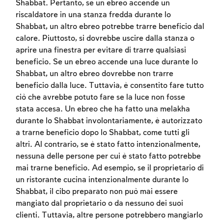
Shabbat. Pertanto, se un ebreo accende un
riscaldatore in una stanza fredda durante lo
Shabbat, un altro ebreo potrebbe trarre beneficio dal
calore. Piuttosto, si dovrebbe uscire dalla stanza o
aprire una finestra per evitare di trarre qualsiasi
beneficio. Se un ebreo accende una luce durante lo
Shabbat, un altro ebreo dovrebbe non trarre
beneficio dalla luce. Tuttavia, è consentito fare tutto
ciò che avrebbe potuto fare se la luce non fosse
stata accesa. Un ebreo che ha fatto una melakha
Account required
durante lo Shabbat involontariamente, è autorizzato
a trarne beneficio dopo lo Shabbat, come tutti gli
To mark concepts as learned, you'll need
altri. Al contrario, se è stato fatto intenzionalmente,
to create an account or log in.
nessuna delle persone per cui è stato fatto potrebbe
mai trarne beneficio. Ad esempio, se il proprietario di
Sign up
Login
un ristorante cucina intenzionalmente durante lo
Shabbat, il cibo preparato non può mai essere
mangiato dal proprietario o da nessuno dei suoi
clienti. Tuttavia, altre persone potrebbero mangiarlo