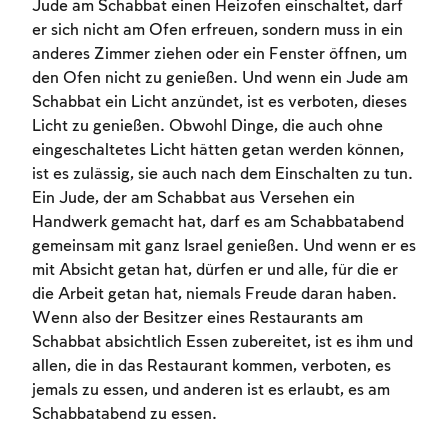
Jude am Schabbat einen Heizofen einschaltet, darf
er sich nicht am Ofen erfreuen, sondern muss in ein
anderes Zimmer ziehen oder ein Fenster öffnen, um
den Ofen nicht zu genießen. Und wenn ein Jude am
Schabbat ein Licht anzündet, ist es verboten, dieses
Licht zu genießen. Obwohl Dinge, die auch ohne
eingeschaltetes Licht hätten getan werden können,
ist es zulässig, sie auch nach dem Einschalten zu tun.
Ein Jude, der am Schabbat aus Versehen ein
Account required
Handwerk gemacht hat, darf es am Schabbatabend
gemeinsam mit ganz Israel genießen. Und wenn er es
To mark concepts as learned, you'll need
mit Absicht getan hat, dürfen er und alle, für die er
to create an account or log in.
die Arbeit getan hat, niemals Freude daran haben.
Wenn also der Besitzer eines Restaurants am
Sign up
Login
Schabbat absichtlich Essen zubereitet, ist es ihm und
allen, die in das Restaurant kommen, verboten, es
jemals zu essen, und anderen ist es erlaubt, es am
Schabbatabend zu essen.