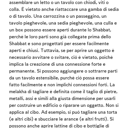
assemblare un letto o un tavolo con chiodi, viti o
colla. È vietato anche riattaccare una gamba di sedia
o di tavolo. Una carrozzina o un passeggino, un
tavolo pieghevole, una sedia pieghevole, una culla e
un box possono essere aperti durante lo Shabbat,
perché le loro parti sono già collegate prima dello
Shabbat e sono progettati per essere facilmente
aperti e chiusi. Tuttavia, se per aprire un oggetto è
necessario avvitare o svitare, ciò è vietato, poiché
implica la creazione di una connessione forte e
Account required
permanente. Si possono aggiungere o sottrarre parti
da un tavolo estensibile, purché ciò possa essere
To mark concepts as learned, you'll need
fatto facilmente e non implichi connessioni forti. La
to create an account or log in.
melakha di tagliare è definita come il taglio di pietre,
metalli, assi e simili alla giusta dimensione per usarli
Sign up
Login
per costruire un edificio o riparare un oggetto. Non si
applica al cibo. Ad esempio, si può tagliare una torta
(e altri cibi) e sbucciare le arance (e altri frutti). Si
possono anche aprire lattine di cibo e bottiglie di