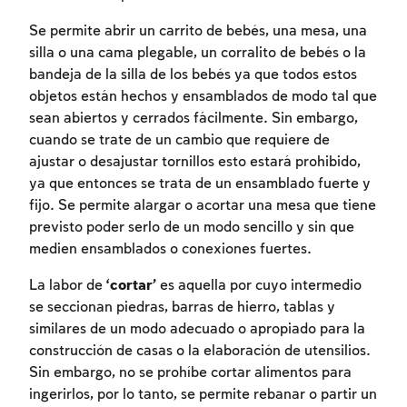
Se permite abrir un carrito de bebés, una mesa, una
silla o una cama plegable, un corralito de bebés o la
bandeja de la silla de los bebés ya que todos estos
objetos están hechos y ensamblados de modo tal que
sean abiertos y cerrados fácilmente. Sin embargo,
cuando se trate de un cambio que requiere de
ajustar o desajustar tornillos esto estará prohibido,
ya que entonces se trata de un ensamblado fuerte y
fijo. Se permite alargar o acortar una mesa que tiene
previsto poder serlo de un modo sencillo y sin que
Inscripcion requerida
medien ensamblados o conexiones fuertes.
Para marcar lo estudiado debe conectarse
La labor de
‘cortar’
es aquella por cuyo intermedio
a su cuenta o inscribirse.
se seccionan piedras, barras de hierro, tablas y
similares de un modo adecuado o apropiado para la
Inscripcion
Conectarse
construcción de casas o la elaboración de utensilios.
Sin embargo, no se prohíbe cortar alimentos para
ingerirlos, por lo tanto, se permite rebanar o partir un