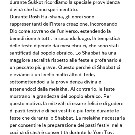
Account required
durante Sukkot ricordiamo la speciale provvidenza
divina che hanno sperimentato.
To mark concepts as learned, you'll need
Durante Rosh Ha-shana, gli ebrei sono
to create an account or log in.
rappresentanti dell’intera creazione, incoronando
Dio come sovrano dell’universo, estendendo la
Sign up
Login
benedizione a tutti. In secondo luogo, la tempistica
delle feste dipende dai mesi ebraici, che sono stati
santificati dal popolo ebraico. Lo Shabbat ha una
maggiore sacralità rispetto alle feste e profanarlo è
un peccato più grave. Questo perché di Shabbat ci
eleviamo a un livello molto alto di fede,
sottomettendoci alla provvidenza divina e
astenendoci dalla melakha. Al contrario, le feste
mostrano la grandezza del popolo ebraico. Per
questo motivo, la mitzvah di essere felici e di godere
di pasti festivi e di bei vestiti è più forte durante le
feste che durante lo Shabbat. La melakha necessaria
per consentire la preparazione dei pasti festivi nella
cucina di casa è consentita durante lo Yom Tov.