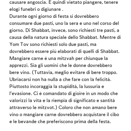
causare angoscia. È quindi vietato piangere, tenere
elogi funebri o digiunare .
To mark concepts as learned, you'll need
Durante ogni giorno di festa si dovrebbero
to create an account or log in.
consumare due pasti, uno la sera e uno nel corso del
giorno. Di Shabbat, invece, sono richiesti tre pasti, a
Sign up
Login
causa della natura speciale dello Shabbat. Mentre di
Yom Tov sono richiesti solo due pasti, ma
dovrebbero essere più elaborati di quelli di Shabbat.
Mangiare carne è una mitzvah per chiunque la
apprezzi. Sia gli uomini che le donne dovrebbero
bere vino. (Tuttavia, meglio evitare di bere troppo.
Ubriacarsi non ha nulla a che fare con la felicità.
Piuttosto incoraggia la stupidità, la lussuria e
l’evasione. Ci è comandato di gioire in un modo che
valorizzi la vita e la riempia di significato e santità
attraverso le mitzvot.) Coloro che non amano bere
vino o mangiare carne dovrebbero acquistare il cibo
e le bevande che preferiscono prima della festa.