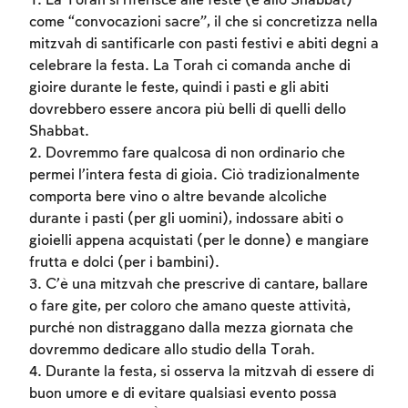
1. La Torah si riferisce alle feste (e allo Shabbat)
come “convocazioni sacre”, il che si concretizza nella
mitzvah di santificarle con pasti festivi e abiti degni a
celebrare la festa. La Torah ci comanda anche di
gioire durante le feste, quindi i pasti e gli abiti
dovrebbero essere ancora più belli di quelli dello
Shabbat.
2. Dovremmo fare qualcosa di non ordinario che
permei l’intera festa di gioia. Ciò tradizionalmente
comporta bere vino o altre bevande alcoliche
durante i pasti (per gli uomini), indossare abiti o
gioielli appena acquistati (per le donne) e mangiare
frutta e dolci (per i bambini).
3. C’è una mitzvah che prescrive di cantare, ballare
o fare gite, per coloro che amano queste attività,
purché non distraggano dalla mezza giornata che
dovremmo dedicare allo studio della Torah.
4. Durante la festa, si osserva la mitzvah di essere di
buon umore e di evitare qualsiasi evento possa
Account required