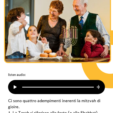
I digiuni commemorativi della distruzione del Tempio
Hanukkah
Purìm
listen audio:
Ci sono quattro adempimenti inerenti la mitzvah di
gioire.