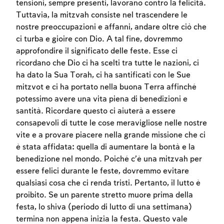
tensioni, sempre presenti, lavorano contro la felicità.
Tuttavia, la mitzvah consiste nel trascendere le
nostre preoccupazioni e affanni, andare oltre ciò che
ci turba e gioire con Dio. A tal fine, dovremmo
approfondire il significato delle feste. Esse ci
ricordano che Dio ci ha scelti tra tutte le nazioni, ci
ha dato la Sua Torah, ci ha santificati con le Sue
mitzvot e ci ha portato nella buona Terra affinché
potessimo avere una vita piena di benedizioni e
santità. Ricordare questo ci aiuterà a essere
consapevoli di tutte le cose meravigliose nelle nostre
vite e a provare piacere nella grande missione che ci
è stata affidata: quella di aumentare la bontà e la
benedizione nel mondo. Poiché c’è una mitzvah per
Account required
essere felici durante le feste, dovremmo evitare
qualsiasi cosa che ci renda tristi. Pertanto, il lutto è
To mark concepts as learned, you'll need
proibito. Se un parente stretto muore prima della
to create an account or log in.
festa, lo shiva (periodo di lutto di una settimana)
termina non appena inizia la festa. Questo vale