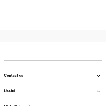
Contact us
Errore:
Modulo di contatto non trovato.
Useful
LOGIN Accesso