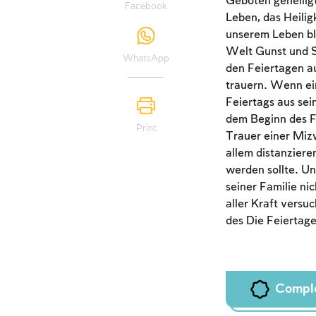
Geboten geheiligt
Facebook
Leben, das Heiligk
unserem Leben bli
Welt Gunst und Se
WhatsApp
den Feiertagen au
trauern. Wenn ein
Feiertags aus sei
dem Beginn des F
Print
Trauer einer Mizw
allem distanziere
werden sollte. Un
seiner Familie ni
aller Kraft versu
des Die Feiertage
Compl