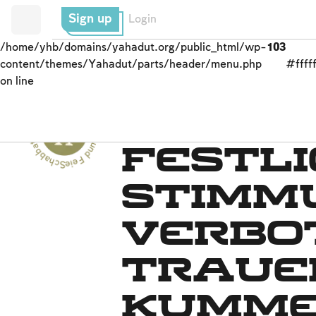
Sign up
Login
/home/yhb/domains/yahadut.org/public_html/wp-
103
content/themes/Yahadut/parts/header/menu.php
#fffff
on line
Schabbat und Feiertage - Schabbat und Feiertage --
Termine und Feiertage
Festl
Stimm
Verbo
Traue
Kumm