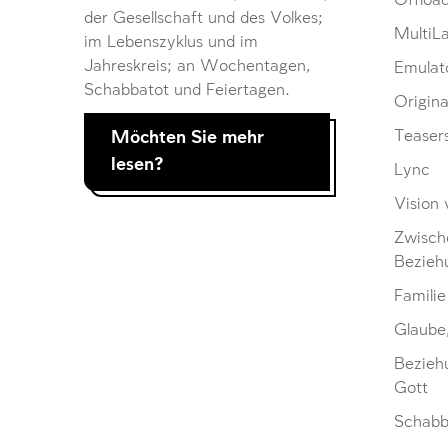
Offloa
der Gesellschaft und des Volkes;
MultiL
im Lebenszyklus und im
Jahreskreis; an Wochentagen,
Emulat
Schabbatot und Feiertagen.
Origina
Möchten Sie mehr
Teaser
lesen?
Lync
Vision 
Zwisch
Bezieh
Familie
Glaube
Bezieh
Gott
Schabb