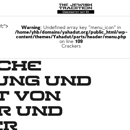
f;">
Warning
: Undefined array key "menu_icon" in
/home/yhb/domains/yahadut.org/public_html/wp-
content/themes/Yahadut/parts/header/menu.php
on line
109
Crackers
iche
ung und
t von
r und
er