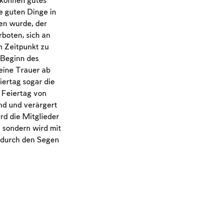
 können gutes
ie guten Dinge in
en wurde, der
rboten, sich an
m Zeitpunkt zu
 Beginn des
seine Trauer ab
ertag sogar die
 Feiertag von
nd und verärgert
rd die Mitglieder
, sondern wird mit
dadurch den Segen