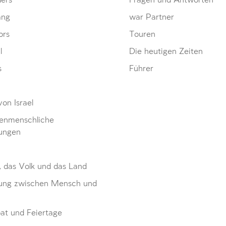
ders
Fragen und Antworten
ang
war Partner
ors
Touren
l
Die heutigen Zeiten
s
Führer
von Israel
enmenschliche
ungen
, das Volk und das Land
ung zwischen Mensch und
at und Feiertage