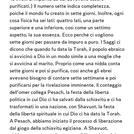
purificati.) Il numero sette indica completezza,
poiché il mondo fu creato in sette giorni. Inoltre, ogni
cosa fisica ha sei lati: quattro lati, una parte
superiore e una inferiore, così come un settimo
aspetto, la sua essenza. Ecco perché ci vogliono
sette giorni per passare da impuro a puro. I Saggi ci
dicono che quando fu data la Torah, il popolo ebraico
si avvicinò a Dio in un modo simile a una moglie che
si avvicina al marito. Proprio come una nidda conta
sette giorni e poi si purifica, così anche gli ebrei
avevano bisogno di contare sette settimane e poi
purificarsi per la rivelazione imminente. Il conteggio
dell’omer collega Pesach, la festa della libertà
politica in cui Dio ci ha salvati dalla schiavitù e ci ha
trasformati in una nazione, con Shavuot, la festa
della libertà spirituale in cui Dio ci ha dato la Torah.
A Pesach, abbiamo iniziato il processo di liberazione
dal giogo della schiavitù egiziana. A Shavuot,
Account required