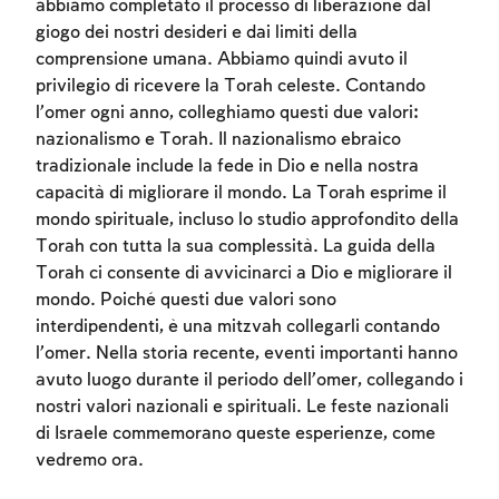
abbiamo completato il processo di liberazione dal
giogo dei nostri desideri e dai limiti della
To mark concepts as learned, you'll need
comprensione umana. Abbiamo quindi avuto il
to create an account or log in.
privilegio di ricevere la Torah celeste. Contando
l’omer ogni anno, colleghiamo questi due valori:
Sign up
Login
nazionalismo e Torah. Il nazionalismo ebraico
tradizionale include la fede in Dio e nella nostra
capacità di migliorare il mondo. La Torah esprime il
mondo spirituale, incluso lo studio approfondito della
Torah con tutta la sua complessità. La guida della
Torah ci consente di avvicinarci a Dio e migliorare il
mondo. Poiché questi due valori sono
interdipendenti, è una mitzvah collegarli contando
l’omer. Nella storia recente, eventi importanti hanno
avuto luogo durante il periodo dell’omer, collegando i
nostri valori nazionali e spirituali. Le feste nazionali
di Israele commemorano queste esperienze, come
vedremo ora.