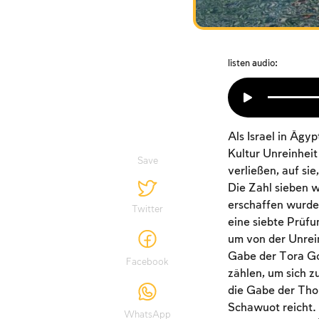
listen audio:
Als Israel in Ägy
Kultur Unreinhei
Save
verließen, auf si
Die Zahl sieben w
erschaffen wurde 
Twitter
eine siebte Prüfun
um von der Unrein
Gabe der Tora Go
Facebook
zählen, um sich z
die Gabe der Thor
Schawuot reicht. 
WhatsApp