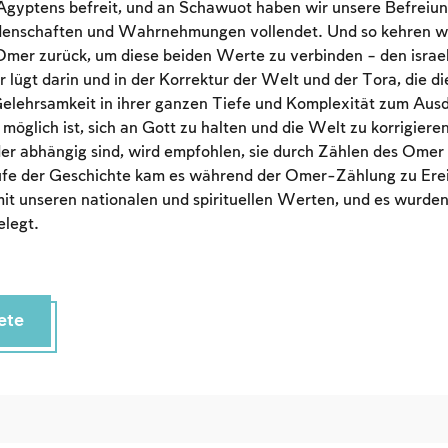
Account required
Ägyptens befreit, und an Schawuot haben wir unsere Befreiun
denschaften und Wahrnehmungen vollendet. Und so kehren wir
To mark concepts as learned, you'll need to create
Omer zurück, um diese beiden Werte zu verbinden – den israe
an account or log in.
r lügt darin und in der Korrektur der Welt und der Tora, die d
elehrsamkeit in ihrer ganzen Tiefe und Komplexität zum Ausd
Sign up
Login
möglich ist, sich an Gott zu halten und die Welt zu korrigiere
r abhängig sind, wird empfohlen, sie durch Zählen des Omer 
ufe der Geschichte kam es während der Omer-Zählung zu Erei
 unseren nationalen und spirituellen Werten, und es wurden 
elegt.
ete