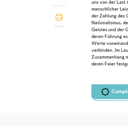
uns von der Last 
menschlicher Lei
der Zählung des 
Nationalismus, de
Print
Geistes und der G
deren Führung es 
Werte voneinande
verbinden. Im La
Zusammenhang mit
deren Feier festg
Compl