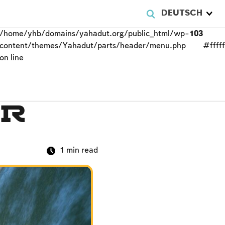
DEUTSCH
/home/yhb/domains/yahadut.org/public_html/wp-
103
content/themes/Yahadut/parts/header/menu.php
#fffff
on line
er
1
min read