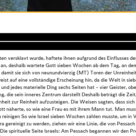
pten versklavt wurde, haftete ihnen aufgrund des Einflusses d
t an, deshalb wartete Gott sieben Wochen ab dem Tag, an de
e, damit sie sich von neunundvierzig (MT) Toren der Unreinhei
eist auf eine vollständige Erscheinung hin, da die Welt in si
und jedes materielle Ding sechs Seiten hat – vier Geister, ob
g, die sein inneres Zentrum darstellt Deshalb beträgt die Zeit,
heit zur Reinheit aufzusteigen. Die Weisen sagten, dass sich 
tt näherte, so wie eine Frau es mit ihrem Mann tut. Man mus
u reinigen So wie Israel sieben Wochen zählen musste, um in 
a gereinigt zu werden, ziehen wir eine Linie, die von Pessach
Die spirituelle Seite Israels: Am Pessach begannen wir den P