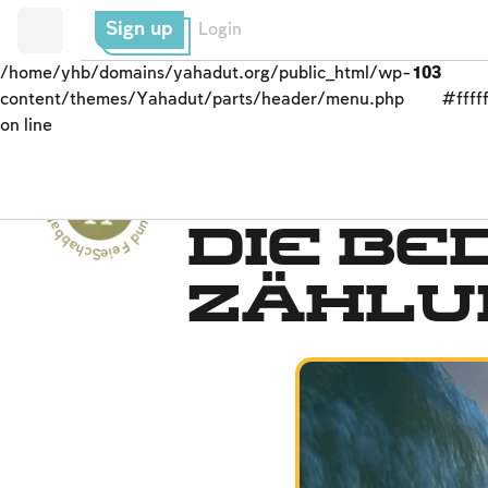
Sign up
Login
/home/yhb/domains/yahadut.org/public_html/wp-
103
content/themes/Yahadut/parts/header/menu.php
#fffff
on line
Schabbat und Feiertage - Schabbat und Feiertage --
Zählen der Omer- und 
Die Be
Zählu