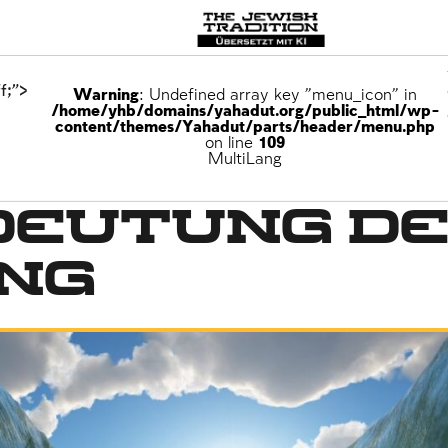
f;">
Warning
: Undefined array key "menu_icon" in
/home/yhb/domains/yahadut.org/public_html/wp-
content/themes/Yahadut/parts/header/menu.php
on line
109
Nationalfeiertage
MultiLang
deutung d
ng