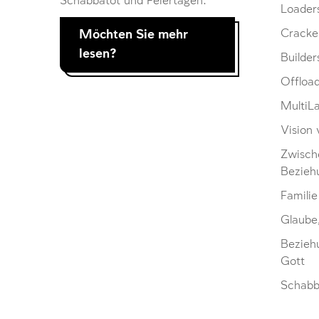
Schabbatot und Feiertagen.
Loader
Möchten Sie mehr
Cracke
lesen?
Builder
Offloa
MultiL
Vision 
Zwisch
Bezieh
Familie
Glaube
Bezieh
Gott
Schabb