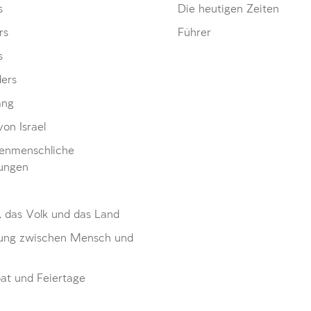
s
Die heutigen Zeiten
rs
Führer
s
ders
ang
von Israel
enmenschliche
ungen
, das Volk und das Land
ung zwischen Mensch und
at und Feiertage