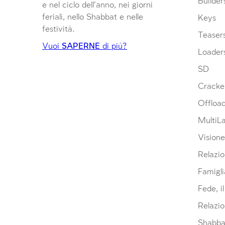
Builder
e nel ciclo dell’anno, nei giorni
feriali, nello Shabbat e nelle
Keys
festività.
Teaser
Vuoi
SAPERNE
di più?
Loader
SD
Cracke
Offloa
MultiL
Visione
Relazio
Famigli
Fede, i
Relazio
Shabbat