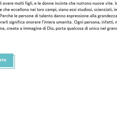
i avere molti figli, e le donne incinte che nutrono nuove vite. I
 che eccellono nei loro campi, siano essi studiosi, scienziati, im
 Perché le persone di talento danno espressione alla grandezz
arli significa onorare l’intera umanità. Ogni persona, infatti, m
na, creata a immagine di Dio, porta qualcosa di unico nel gran
ete
Account required
To mark concepts as learned, you'll need to create
an account or log in.
Sign up
Login