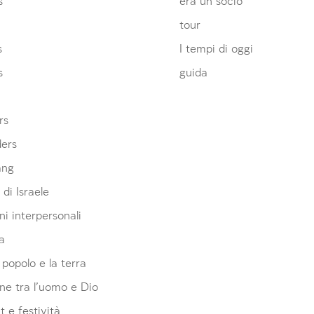
s
era un socio
tour
s
I tempi di oggi
s
guida
rs
ders
ang
 di Israele
ni interpersonali
a
l popolo e la terra
ne tra l'uomo e Dio
 e festività