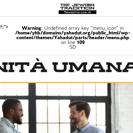
f;">
Warning
: Undefined array key "menu_icon" in
/home/yhb/domains/yahadut.org/public_html/wp-
content/themes/Yahadut/parts/header/menu.php
on line
109
o
SD
gnità uman