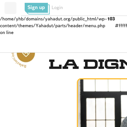
Sign up
Login
/home/yhb/domains/yahadut.org/public_html/wp-
103
content/themes/Yahadut/parts/header/menu.php
#fffff
on line
Rel
a
zi
o
ni
i
n
t
e
r
p
e
r
s
o
nali --
tra l'uomo e il suo amic
La di