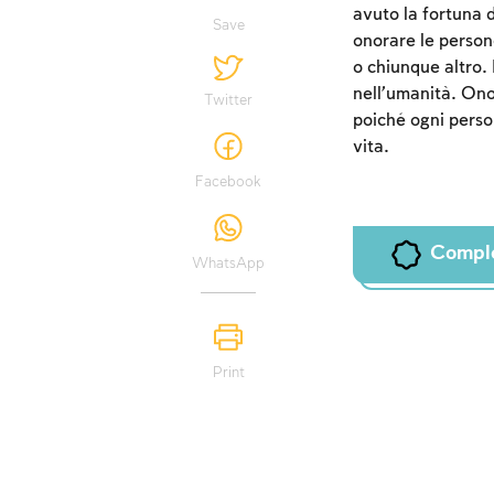
avuto la fortuna d
Save
onorare le persone
o chiunque altro.
nell’umanità. Onor
Twitter
poiché ogni perso
vita.
Facebook
Compl
WhatsApp
Print