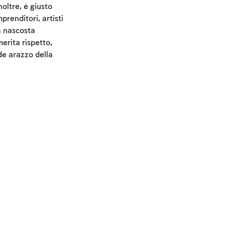
noltre, è giusto
prenditori, artisti
a nascosta
erita rispetto,
de arazzo della