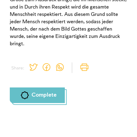
und in Durch ihren Respekt wird die gesamte
Menschheit respektiert. Aus diesem Grund sollte
jeder Mensch respektiert werden, sodass jeder
Account required
Mensch, der nach dem Bild Gottes geschaffen
wurde, seine eigene Einzigartigkeit zum Ausdruck
To mark concepts as learned, you'll need to
bringt.
create an account or log in.
Sign up
Login
Share:
Complete