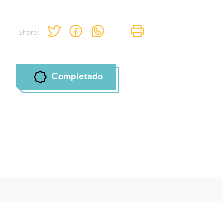
Inscripcion requerida
Para marcar lo estudiado debe conectarse
a su cuenta o inscribirse.
Share:
Inscripcion
Conectarse
Completado