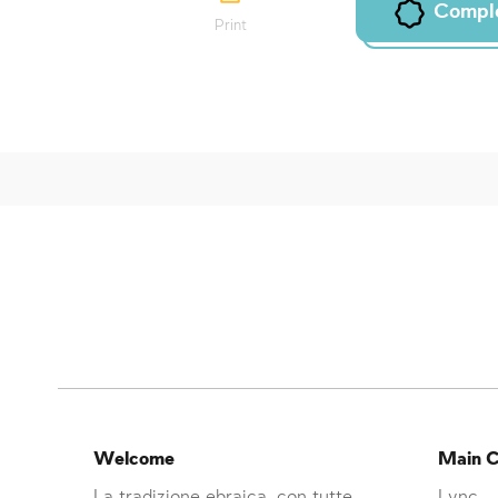
Compl
Print
Welcome
Main C
La tradizione ebraica, con tutte
Lync