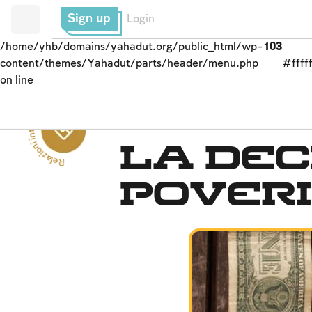
Sign up
Login
/home/yhb/domains/yahadut.org/public_html/wp-
103
content/themes/Yahadut/parts/header/menu.php
#fffff
on line
Rel
a
zi
o
ni
i
n
t
e
r
p
e
r
s
o
nali --
sistema di beneficenza
La dec
poveri