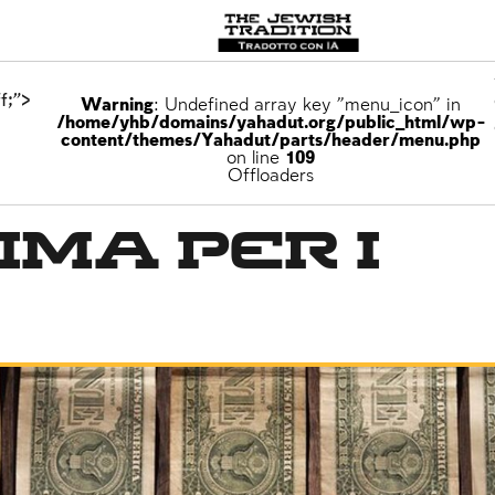
f;">
Warning
: Undefined array key "menu_icon" in
/home/yhb/domains/yahadut.org/public_html/wp-
content/themes/Yahadut/parts/header/menu.php
on line
109
Offloaders
ima per i