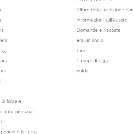
s
Il libro della tradizione eb
s
Informazioni sull’autore
rs
Domande e risposte
ders
era un socio
ang
tour
ors
I tempi di oggi
ors
guida
l
 di Israele
ni interpersonali
a
l popolo e la terra