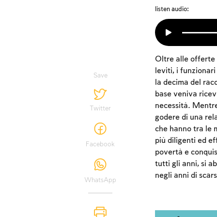
listen audio:
Oltre alle offerte
leviti, i funziona
Save
la decima del racc
base veniva ricevu
necessità. Mentre 
Twitter
godere di una rela
che hanno tra le m
più diligenti ed ef
Facebook
povertà e conquis
tutti gli anni, si
negli anni di scar
WhatsApp