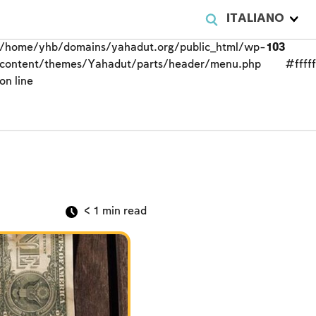
ITALIANO
/home/yhb/domains/yahadut.org/public_html/wp-
103
content/themes/Yahadut/parts/header/menu.php
#fffff
on line
< 1
min read