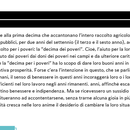
 e alla prima decima che accantonano l’intero raccolto agricolo 
ri pubblici, per due anni del settennio (il terzo e il sesto anno)
olto per i poveri: la “decima dei poveri”. Cioè, l’aiuto per la lo
to dai poveri dai doni dei poveri nei campi e da ulteriore car
la “decima per i poveri” ha lo scopo di dare loro buoni anni in
tiva prosperità. Forse c’era l’intenzione in questo, che se par
ani, il senso di benessere in questi anni incoraggerà loro o i lor
Account required
ficienti nel loro lavoro negli anni rimanenti. anni, affinché esca
tino benessere e indipendenza. Ma se ricevessero un sussidi
To mark concepts as learned, you'll need to create
 abitueranno ad accontentarsene, senza trarne alcuna gioia in p
an account or log in.
sità cresca nelle loro anime il desiderio di cambiare la loro situ
Sign up
Login