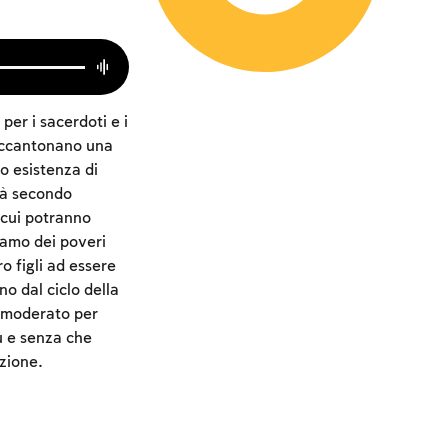
per i sacerdoti e i
, accantonano una
ro esistenza di
ità secondo
 cui potranno
liamo dei poveri
o figli ad essere
no dal ciclo della
o moderato per
iù e senza che
azione.