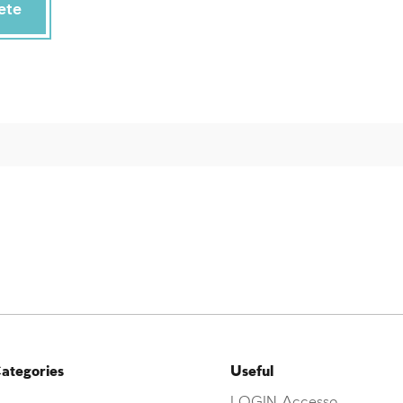
ete
ategories
Useful
LOGIN Accesso