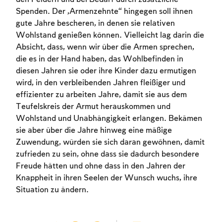
Spenden. Der „Armenzehnte“ hingegen soll ihnen
gute Jahre bescheren, in denen sie relativen
Wohlstand genießen können. Vielleicht lag darin die
Absicht, dass, wenn wir über die Armen sprechen,
die es in der Hand haben, das Wohlbefinden in
diesen Jahren sie oder ihre Kinder dazu ermutigen
wird, in den verbleibenden Jahren fleißiger und
effizienter zu arbeiten Jahre, damit sie aus dem
Account required
Teufelskreis der Armut herauskommen und
Wohlstand und Unabhängigkeit erlangen. Bekämen
To mark concepts as learned, you'll need
sie aber über die Jahre hinweg eine mäßige
to create an account or log in.
Zuwendung, würden sie sich daran gewöhnen, damit
zufrieden zu sein, ohne dass sie dadurch besondere
Sign up
Login
Freude hätten und ohne dass in den Jahren der
Knappheit in ihren Seelen der Wunsch wuchs, ihre
Situation zu ändern.