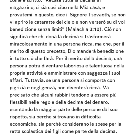
come è scritto: “Recate tutta la decima al
magazzino, ci sia così cibo nella Mia casa, e
provatemi in questo, dice il Signore Tsevaoth, se non
vi aprirò le cataratte del cielo e non verserò su di voi
benedizione senza limiti” (Malachia 3:10). Ciò non
significa che chi dona la decima si trasformerà
miracolosamente in una persona ricca, ma che, per il
merito di questo precetto, Dio manderà benedizione
in tutto ciò che farà. Per il merito della decima, una
persona potrà diventare laboriosa e talentuosa nella
propria attività e amministrare con saggezza i suoi
affari. Tuttavia, se una persona si comporta con
Account required
pigrizia e negligenza, non diventerà ricca. Va
precisato che alcuni rabbini tendono a essere più
To mark concepts as learned, you'll need
flessibili nelle regole della decima del denaro,
to create an account or log in.
esentando la maggior parte delle persone dal suo
rispetto, sia perché si trovano in difficoltà
Sign up
Login
economiche, sia perché considerano le spese per la
retta scolastica dei figli come parte della decima.