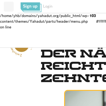
Sign up
Login
/home/yhb/domains/yahadut.org/public_html/wp-
103
content/themes/Yahadut/parts/header/menu.php
#fffff
on line
Zwischenmenschliche Beziehungen --
Wohltätigkeitssystem
Der n
Reich
Zehnt