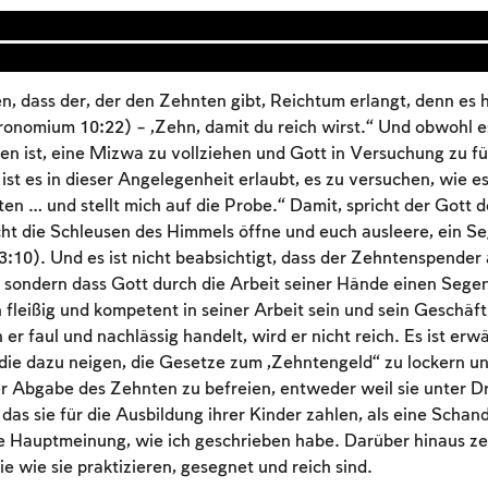
, dass der, der den Zehnten gibt, Reichtum erlangt, denn es 
onomium 10:22) – „Zehn, damit du reich wirst.“ Und obwohl e
n ist, eine Mizwa zu vollziehen und Gott in Versuchung zu f
 ist es in dieser Angelegenheit erlaubt, es zu versuchen, wie es
n … und stellt mich auf die Probe.“ Damit, spricht der Gott 
ht die Schleusen des Himmels öffne und euch ausleere, ein Se
:10). Und es ist nicht beabsichtigt, dass der Zehntenspende
 sondern dass Gott durch die Arbeit seiner Hände einen Segen
fleißig und kompetent in seiner Arbeit sein und sein Geschäf
Account required
er faul und nachlässig handelt, wird er nicht reich. Es ist er
To mark concepts as learned, you'll need to create
 die dazu neigen, die Gesetze zum „Zehntengeld“ zu lockern u
an account or log in.
 Abgabe des Zehnten zu befreien, entweder weil sie unter D
 das sie für die Ausbildung ihrer Kinder zahlen, als eine Scha
Sign up
 Hauptmeinung, wie ich geschrieben habe. Darüber hinaus zei
Login
ie wie sie praktizieren, gesegnet und reich sind.