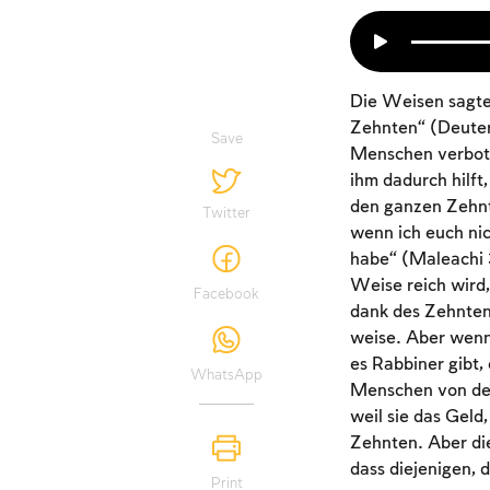
Die Weisen sagten
Zehnten“ (Deuter
Save
Menschen verbote
ihm dadurch hilft,
den ganzen Zehnte
Twitter
wenn ich euch nic
habe“ (Maleachi 3
Weise reich wird,
Facebook
dank des Zehnten 
weise. Aber wenn 
es Rabbiner gibt,
WhatsApp
Menschen von der
weil sie das Geld,
Zehnten. Aber die
dass diejenigen, d
Print