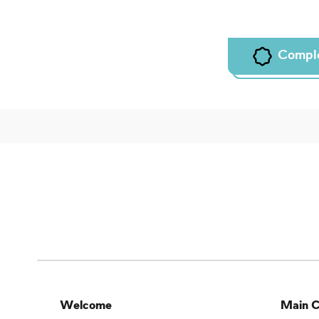
Compl
Welcome
Main C