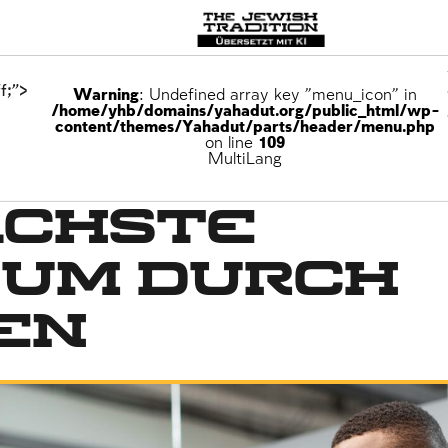
f;">
Warning
: Undefined array key "menu_icon" in
/home/yhb/domains/yahadut.org/public_html/wp-
content/themes/Yahadut/parts/header/menu.php
on line
109
MultiLang
ächste
tum durch
en