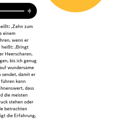
heißt: „Zehn zum
s einem
ühren, wenn er
 heißt: „Bringt
der Heerscharen,
gen, bis ich genug
r auf wundersame
 sendet, damit er
t führen kann
wähnenswert, dass
nd die meisten
ruck stehen oder
nde betrachten
gt die Erfahrung,