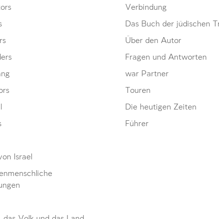
ors
Verbindung
s
Das Buch der jüdischen Tr
rs
Über den Autor
ders
Fragen und Antworten
ang
war Partner
ors
Touren
l
Die heutigen Zeiten
s
Führer
von Israel
enmenschliche
ungen
, das Volk und das Land