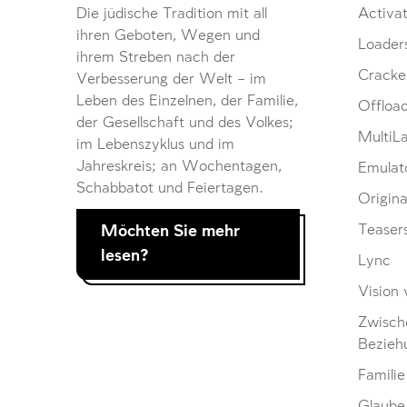
Die jüdische Tradition mit all
Activat
ihren Geboten, Wegen und
Loader
ihrem Streben nach der
Cracke
Verbesserung der Welt – im
Leben des Einzelnen, der Familie,
Offloa
der Gesellschaft und des Volkes;
MultiL
im Lebenszyklus und im
Jahreskreis; an Wochentagen,
Emulat
Schabbatot und Feiertagen.
Origina
Möchten Sie mehr
Teaser
lesen?
Lync
Vision 
Zwisch
Bezieh
Familie
Glaube