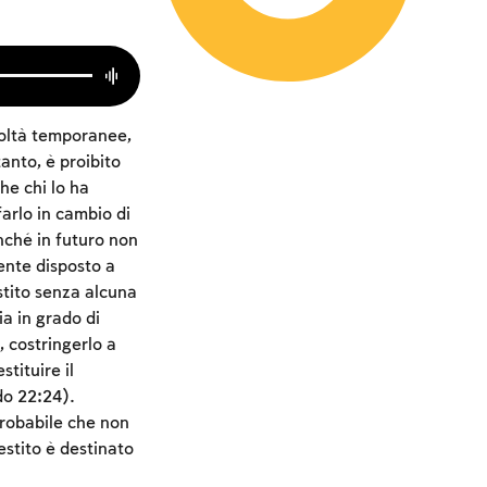
coltà temporanee,
anto, è proibito
che chi lo ha
arlo in cambio di
ché in futuro non
mente disposto a
estito senza alcuna
a in grado di
o, costringerlo a
stituire il
do 22:24).
probabile che non
estito è destinato