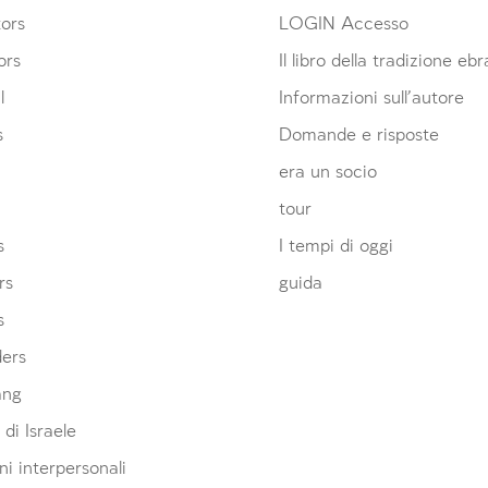
ors
LOGIN Accesso
ors
Il libro della tradizione eb
l
Informazioni sull’autore
s
Domande e risposte
era un socio
tour
s
I tempi di oggi
rs
guida
s
ders
ang
 di Israele
ni interpersonali