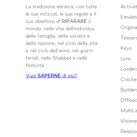
La tradizione ebraica, con tutte
Activat
le sue mitzvot, le sue regole e il
Emulat
suo obiettivo di
RIPARARE
il
Origina
mondo, nella vita dell’individuo,
della famiglia, della società e
Teaser
della nazione, nel ciclo della vita
Keys
e nel ciclo dell’anno, nei giorni
feriali, nello Shabbat e nelle
Lync
festività.
Loader
Vuoi
SAPERNE
di più?
Cracke
Builder
Offloa
MultiL
Visione
Relazio