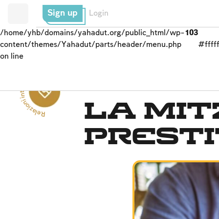
Sign up
Login
/home/yhb/domains/yahadut.org/public_html/wp-
103
content/themes/Yahadut/parts/header/menu.php
#fffff
on line
Rel
a
zi
o
ni
i
n
t
e
r
p
e
r
s
o
nali --
sistema di beneficenza
La mit
prest