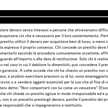
stare denaro senza interessi a persone che attraversano diffi
acquistare ciò che è necessario per il loro sostentamento. Pert
 prestito utilizzi il denaro per acquistare beni di lusso, a meno 
a espresso il proprio consenso. Chi concede un prestito deve f
umentarlo secondo le procedure comunemente accettate, affin
guardo all’importo o alla data di restituzione. Solo chi è real
o nel caso in cui il debitore lo dimentichi, può concedere il pr
garanzia. A volte accade che chi ha chiesto un prestito non si
Account required
 caso, è proibito esercitare pressioni su di lui, ossia amareggiarl
avosi o a vendere oggetti essenziali per la sua vita al fine di re
To mark concepts as learned, you'll need to create
stato detto: “Non comportarti con lui come un vessatore” (Eso
an account or log in.
 che chi chiede un prestito agisce in modo irresponsabile ed è 
lo, non è un precetto prestargli denaro, poiché il precetto del pr
Sign up
Login
 responsabili che si impegneranno a restituirlo.