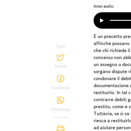
listen audio:
È un precetto pre
affinché possano 
Save
che chi richiede il
concesso non abbi
un assegno o doc
Twitter
sorgano dispute ri
condonare il debit
documentazione o 
Facebook
restituirlo. In tal
contrarre debiti gr
prestito, come è 
WhatsApp
Tuttavia, se si sa
riesca a restituir
ad aiutare persone