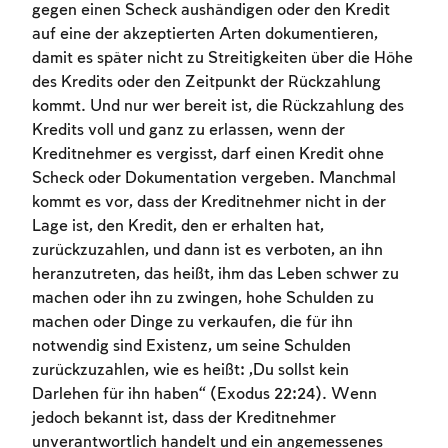
gegen einen Scheck aushändigen oder den Kredit
auf eine der akzeptierten Arten dokumentieren,
damit es später nicht zu Streitigkeiten über die Höhe
des Kredits oder den Zeitpunkt der Rückzahlung
kommt. Und nur wer bereit ist, die Rückzahlung des
Kredits voll und ganz zu erlassen, wenn der
Kreditnehmer es vergisst, darf einen Kredit ohne
Scheck oder Dokumentation vergeben. Manchmal
kommt es vor, dass der Kreditnehmer nicht in der
Lage ist, den Kredit, den er erhalten hat,
zurückzuzahlen, und dann ist es verboten, an ihn
heranzutreten, das heißt, ihm das Leben schwer zu
Account required
machen oder ihn zu zwingen, hohe Schulden zu
machen oder Dinge zu verkaufen, die für ihn
To mark concepts as learned, you'll need
notwendig sind Existenz, um seine Schulden
to create an account or log in.
zurückzuzahlen, wie es heißt: „Du sollst kein
Darlehen für ihn haben“ (Exodus 22:24). Wenn
Sign up
Login
jedoch bekannt ist, dass der Kreditnehmer
unverantwortlich handelt und ein angemessenes