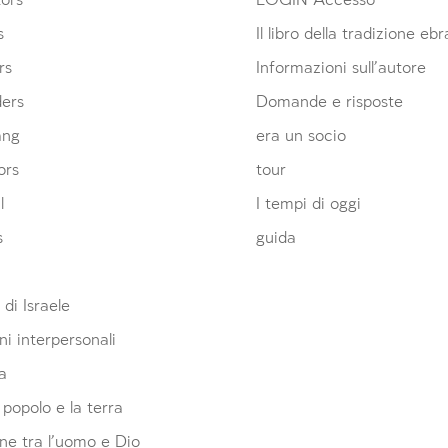
ors
LOGIN Accesso
s
Il libro della tradizione eb
rs
Informazioni sull’autore
ders
Domande e risposte
ang
era un socio
ors
tour
l
I tempi di oggi
s
guida
 di Israele
ni interpersonali
a
l popolo e la terra
ne tra l'uomo e Dio