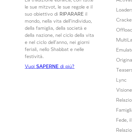
La tradizione ebraica, con tutte
Activat
le sue mitzvot, le sue regole e il
Loader
suo obiettivo di
RIPARARE
il
Cracke
mondo, nella vita dell’individuo,
della famiglia, della società e
Offloa
della nazione, nel ciclo della vita
MultiL
e nel ciclo dell’anno, nei giorni
feriali, nello Shabbat e nelle
Emulat
festività.
Origina
Vuoi
SAPERNE
di più?
Teaser
Lync
Visione
Relazio
Famigli
Fede, i
Relazio