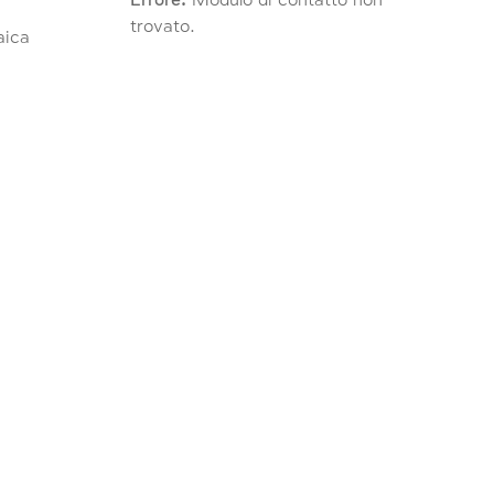
Errore:
Modulo di contatto non
trovato.
raica