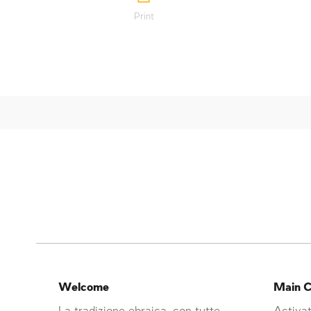
Print
Welcome
Main C