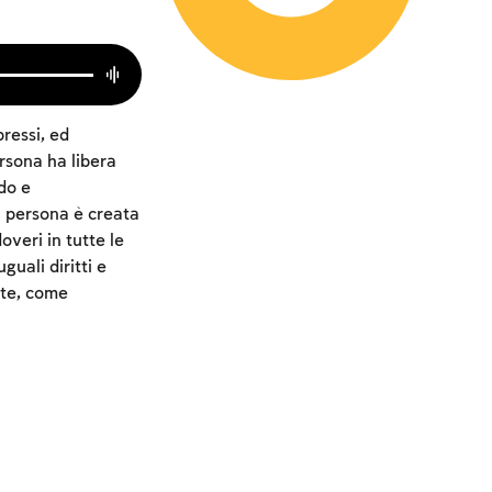
pressi, ed
rsona ha libera
do e
i persona è creata
overi in tutte le
guali diritti e
 te, come