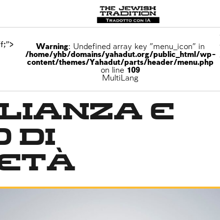
f;">
Warning
: Undefined array key "menu_icon" in
/home/yhb/domains/yahadut.org/public_html/wp-
content/themes/Yahadut/parts/header/menu.php
on line
109
MultiLang
lianza e
 di
ietà