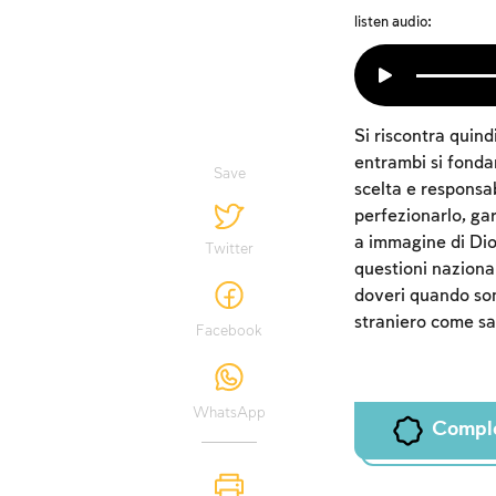
listen audio:
Si riscontra quindi
entrambi si fonda
Save
scelta e responsab
perfezionarlo, ga
a immagine di Dio,
Twitter
questioni nazionali
doveri quando son
straniero come sa
Facebook
WhatsApp
Compl