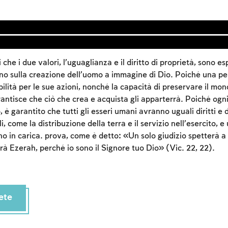
 che i due valori, l’uguaglianza e il diritto di proprietà, sono es
no sulla creazione dell’uomo a immagine di Dio. Poiché una pe
ilità per le sue azioni, nonché la capacità di preservare il mon
rantisce che ciò che crea e acquista gli apparterrà. Poiché ogn
 è garantito che tutti gli esseri umani avranno uguali diritti e d
, come la distribuzione della terra e il servizio nell’esercito, e u
Account required
o in carica. prova, come è detto: «Un solo giudizio spetterà a
rà Ezerah, perché io sono il Signore tuo Dio» (Vic. 22, 22).
To mark concepts as learned, you'll need to create
an account or log in.
Sign up
Login
ete