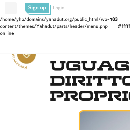
Sign up
Login
/home/yhb/domains/yahadut.org/public_html/wp-
103
content/themes/Yahadut/parts/header/menu.php
#fffff
on line
Rel
a
zi
o
ni
i
n
t
e
r
p
e
r
s
o
nali --
il sistema giudiziario
Uguag
diritto
propr