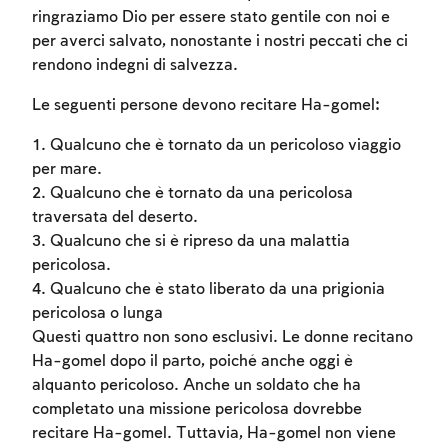
ringraziamo Dio per essere stato gentile con noi e
per averci salvato, nonostante i nostri peccati che ci
rendono indegni di salvezza.
Le seguenti persone devono recitare Ha-gomel:
1. Qualcuno che è tornato da un pericoloso viaggio
per mare.
2. Qualcuno che è tornato da una pericolosa
traversata del deserto.
3. Qualcuno che si è ripreso da una malattia
pericolosa.
4. Qualcuno che è stato liberato da una prigionia
pericolosa o lunga
Questi quattro non sono esclusivi. Le donne recitano
Ha-gomel dopo il parto, poiché anche oggi è
Account required
alquanto pericoloso. Anche un soldato che ha
completato una missione pericolosa dovrebbe
To mark concepts as learned, you'll need
recitare Ha-gomel. Tuttavia, Ha-gomel non viene
to create an account or log in.