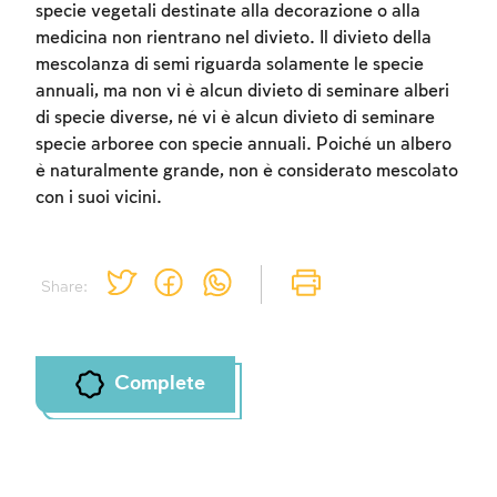
specie vegetali destinate alla decorazione o alla
medicina non rientrano nel divieto. Il divieto della
mescolanza di semi riguarda solamente le specie
annuali, ma non vi è alcun divieto di seminare alberi
Account required
di specie diverse, né vi è alcun divieto di seminare
specie arboree con specie annuali. Poiché un albero
To mark concepts as learned, you'll need
è naturalmente grande, non è considerato mescolato
to create an account or log in.
con i suoi vicini.
Sign up
Login
Share:
Complete