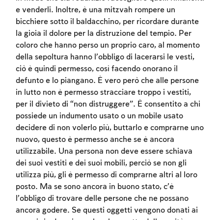
e venderli. Inoltre, è una mitzvah rompere un
bicchiere sotto il baldacchino, per ricordare durante
la gioia il dolore per la distruzione del tempio. Per
coloro che hanno perso un proprio caro, al momento
della sepoltura hanno l’obbligo di lacerarsi le vesti,
ciò è quindi permesso, così facendo onorano il
defunto e lo piangano. È vero però che alle persone
in lutto non è permesso stracciare troppo i vestiti,
per il divieto di “non distruggere”. È consentito a chi
possiede un indumento usato o un mobile usato
decidere di non volerlo più, buttarlo e comprarne uno
Account required
nuovo, questo è permesso anche se è ancora
utilizzabile. Una persona non deve essere schiava
To mark concepts as learned, you'll need
dei suoi vestiti e dei suoi mobili, perciò se non gli
to create an account or log in.
utilizza più, gli è permesso di comprarne altri al loro
posto. Ma se sono ancora in buono stato, c’è
Sign up
Login
l’obbligo di trovare delle persone che ne possano
ancora godere. Se questi oggetti vengono donati ai