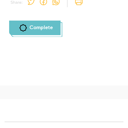
Share:
To mark concepts as learned, you'll need
to create an account or log in.
Sign up
Login
Complete