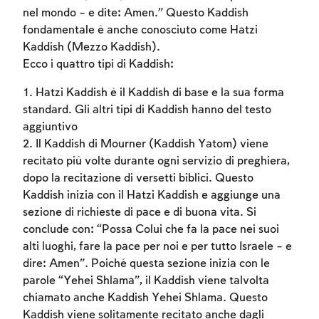
nel mondo – e dite: Amen.” Questo Kaddish
fondamentale è anche conosciuto come Hatzi
Kaddish (Mezzo Kaddish).
Ecco i quattro tipi di Kaddish:
1. Hatzi Kaddish è il Kaddish di base e la sua forma
standard. Gli altri tipi di Kaddish hanno del testo
aggiuntivo
2. Il Kaddish di Mourner (Kaddish Yatom) viene
recitato più volte durante ogni servizio di preghiera,
dopo la recitazione di versetti biblici. Questo
Account required
Kaddish inizia con il Hatzi Kaddish e aggiunge una
sezione di richieste di pace e di buona vita. Si
To mark concepts as learned, you'll need
conclude con: “Possa Colui che fa la pace nei suoi
to create an account or log in.
alti luoghi, fare la pace per noi e per tutto Israele – e
dire: Amen”. Poiché questa sezione inizia con le
Sign up
Login
parole “Yehei Shlama”, il Kaddish viene talvolta
chiamato anche Kaddish Yehei Shlama. Questo
Kaddish viene solitamente recitato anche dagli