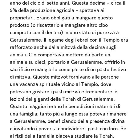
anno del ciclo di sette anni. Questa decima – circa il
9% della produzione agricola – spettava ai
proprietari. Erano obbligati a mangiare questo
prodotto (o riscattarlo e mangiare altro cibo
comprato con il denaro) in uno stato di purezza a
Gerusalemme. Il legame degli ebrei con il Tempio era
rafforzato anche dalla mitzvà della decima sugli
animali. Ciò comportava mettere da parte un
animale su dieci, portarlo a Gerusalemme, offrirlo in
sacrificio e mangiarlo come parte di un pasto festivo
di mitzvà. Queste mitzvot fornivano alle persone
Account required
una vacanza spirituale vicino al Tempio, dove
potevano gustare i pasti mitzvà e frequentare le
To mark concepts as learned, you'll need
lezioni dei giganti della Torah di Gerusalemme.
to create an account or log in.
Quanto maggiori erano le benedizioni materiali di
una famiglia, tanto più a lungo essa poteva rimanere
Sign up
Login
a Gerusalemme, beneficiando della presenza divina
e invitando i poveri a condividere i pasti con loro. Se
ai figli della famiglia piaceva studiare la Torah,