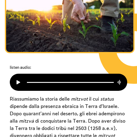
I digiuni commemorativi della distruzione del Tempio
Hanukkah
Purìm
listen audio:
Riassumiamo la storia delle
mitzvot
il cui
status
dipende dalla presenza ebraica in Terra d’Israele.
Dopo quarant’anni nel deserto, gli ebrei adempirono
alla
mitzvà
di conquistare la Terra. Dopo aver diviso
la Terra tra le dodici tribù nel 2503 (1258 a.e.v),
divennero obbligati a rispettare tutte le
mitzvot