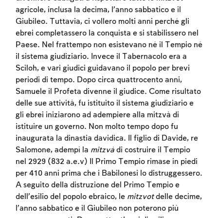
agricole, inclusa la decima, l’anno sabbatico e il
Giubileo. Tuttavia, ci vollero molti anni perché gli
ebrei completassero la conquista e si stabilissero nel
Paese. Nel frattempo non esistevano né il Tempio né
il sistema giudiziario. Invece il Tabernacolo era a
Sciloh, e vari giudici guidavano il popolo per brevi
periodi di tempo. Dopo circa quattrocento anni,
Samuele il Profeta divenne il giudice. Come risultato
delle sue attività, fu istituito il sistema giudiziario e
gli ebrei iniziarono ad adempiere alla mitzvà di
istituire un governo. Non molto tempo dopo fu
inaugurata la dinastia davidica. Il figlio di Davide, re
Salomone, adempì la
mitzvà
di costruire il Tempio
nel 2929 (832 a.e.v) Il Primo Tempio rimase in piedi
per 410 anni prima che i Babilonesi lo distruggessero.
A seguito della distruzione del Primo Tempio e
dell’esilio del popolo ebraico, le
mitzvot
delle decime,
l’anno sabbatico e il Giubileo non poterono più