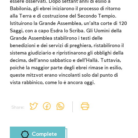
essere osservati. Dopo settant’anni di esilio a
Babilonia, gli ebrei iniziarono il processo di ritorno
alla Terra e di costruzione del Secondo Tempio.
Istituirono la Grande Assemblea, un’alta corte di 120
Saggi, con a capo Esdra lo Scriba. Gli Uomini della
Account required
Grande Assemblea stabilirono i testi delle
benedizioni e dei servizi di preghiera, ristabilirono il
To mark concepts as learned, you'll need
sistema giudiziario e ripristinarono gli obblighi della
to create an account or log in.
decima, dell’anno sabbatico e dell’Hallà. Tuttavia,
poiché la maggior parte degli ebrei rimase in esilio,
Sign up
Login
queste mitzvot erano vincolanti solo dal punto di
vista rabbinico, come lo è ancora oggi.
Share:
Complete