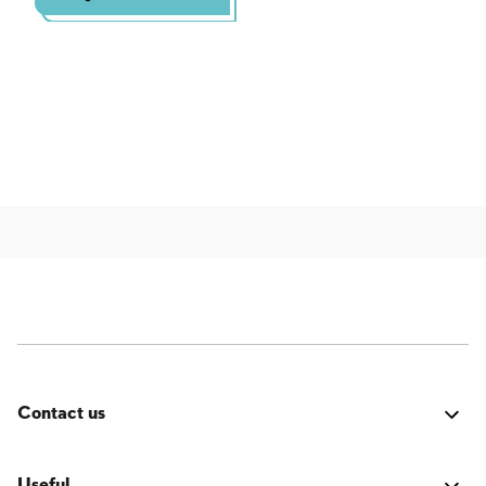
Contact us
Errore:
Modulo di contatto non trovato.
Useful