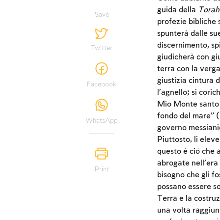
guida della
Tora
Save
profezie bibliche 
spunterà dalle sue 
discernimento, spi
Twitter
giudicherà con gius
terra con la verga
giustizia cintura d
Facebook
l’agnello; si cori
Mio Monte santo p
fondo del mare” (
WhatsApp
governo messianic
Piuttosto, li elev
questo è ciò che 
abrogate nell’era 
Print
bisogno che gli f
possano essere sod
Terra e la costruz
una volta raggiunt