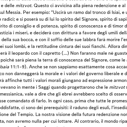
h
e delle
mitzvot
. Questo ci avvicina alla piena redenzione e a
sul Messia. Per esempio: “Uscirà un ramo dal tronco di Isiai, e
radici; e si poserà su di lui lo spirito del Signore, spirito di sap
rito di consiglio e di potenza, spirito di conoscenza e di timor d
tizia i miseri, e deciderà con dirittura a favore degli umili della
 della sua bocca, e con il soffio delle sue labbra farà morire l’
ei suoi lombi, e la rettitudine cintura dei suoi fianchi. Allora d
cherà il leopardo con il capretto (…) Non faranno male né guaste
oiché sarà piena la terra di conoscenza del Signore, come le 
Isaia
11:1-9). Anche se non sappiamo esattamente cosa accadrà
o non danneggerà la morale e i valori del governo liberale e 
erà affinché tutti i valori morali giungano ad espressione armo
avevano in mente i Saggi quando progettarono che le
mitzvot
Account required
messianica, vale a dire che gli ebrei avrebbero scelto di osser
osse comandato di farlo. In ogni caso, prima che tutte le prome
To mark concepts as learned, you'll need to create
disfatte, ci sono dei prerequisiti: il raduno degli esuli, l’insed
an account or log in.
ione del Tempio. La nostra visione della futura redenzione non
a, non avremo nulla per cui lottare. Al contrario, il mondo rip
Sign up
Login