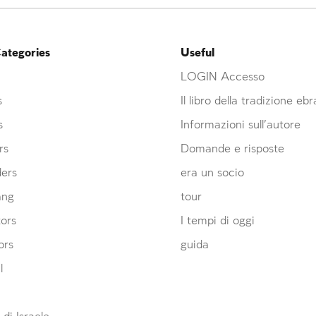
ategories
Useful
LOGIN Accesso
s
Il libro della tradizione eb
s
Informazioni sull’autore
rs
Domande e risposte
ders
era un socio
ang
tour
ors
I tempi di oggi
ors
guida
l