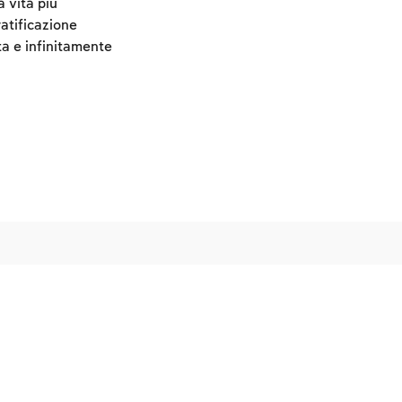
 vita più
atificazione
ta e infinitamente