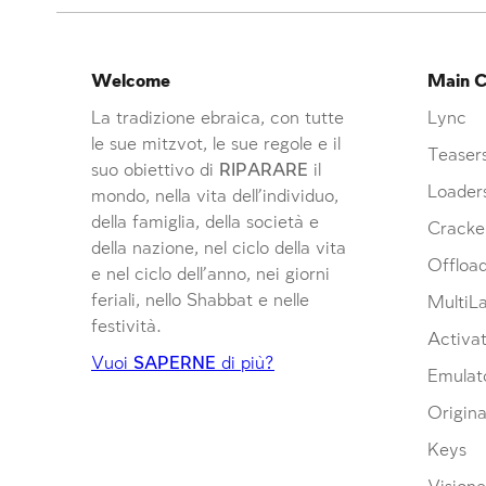
Welcome
Main C
La tradizione ebraica, con tutte
Lync
le sue mitzvot, le sue regole e il
Teaser
suo obiettivo di
RIPARARE
il
Loader
mondo, nella vita dell’individuo,
della famiglia, della società e
Cracke
della nazione, nel ciclo della vita
Offloa
e nel ciclo dell’anno, nei giorni
feriali, nello Shabbat e nelle
MultiL
festività.
Activat
Vuoi
SAPERNE
di più?
Emulat
Origina
Keys