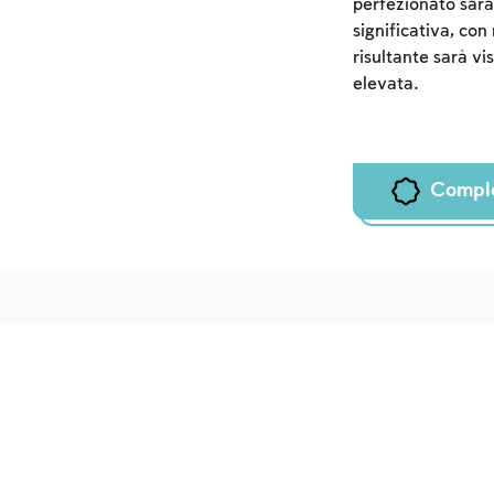
perfezionato sarà
significativa, co
risultante sarà vi
elevata.
Compl