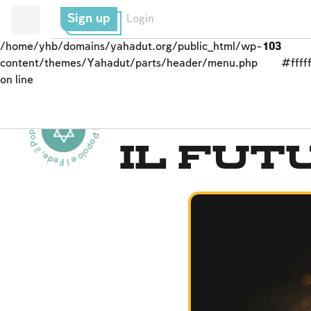
Sign up
Login
/home/yhb/domains/yahadut.org/public_html/wp-
103
content/themes/Yahadut/parts/header/menu.php
#fffff
on line
Fede, il Popolo e la Terra - Fede, il Popolo e la Terra --
La Terra e il popolo
Il fut