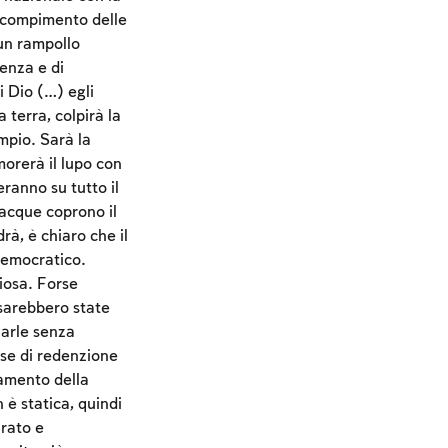
l compimento delle
 un rampollo
ienza e di
i Dio (…) egli
 terra, colpirà la
empio. Sarà la
imorerà il lupo con
ranno su tutto il
acque coprono il
, è chiaro che il
democratico.
niosa. Forse
sarebbero state
varle senza
sse di redenzione
iamento della
 è statica, quindi
arato e