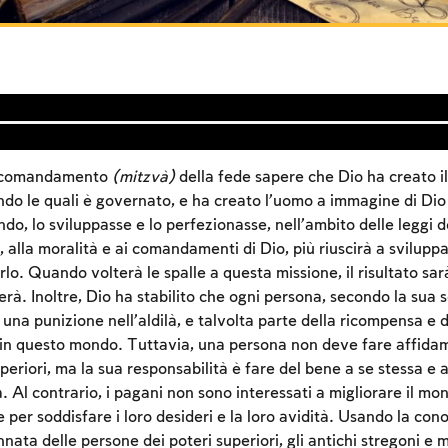
n comandamento
(mitzvà)
della fede sapere che Dio ha creato i
ndo le quali è governato, e ha creato l’uomo a immagine di Dio
do, lo sviluppasse e lo perfezionasse, nell’ambito delle leggi d
, alla moralità e ai comandamenti di Dio, più riuscirà a sviluppa
o. Quando volterà le spalle a questa missione, il risultato sar
rà. Inoltre, Dio ha stabilito che ogni persona, secondo la sua s
na punizione nell’aldilà, e talvolta parte della ricompensa e 
in questo mondo. Tuttavia, una persona non deve fare affidam
uperiori, ma la sua responsabilità è fare del bene a se stessa e
. Al contrario, i pagani non sono interessati a migliorare il mo
per soddisfare i loro desideri e la loro avidità. Usando la con
nata delle persone dei poteri superiori, gli antichi stregoni e