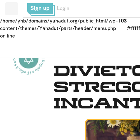
Sign up
Login
/home/yhb/domains/yahadut.org/public_html/wp-
103
content/themes/Yahadut/parts/header/menu.php
#fffff
on line
Fede, il Popolo e la Terra - Fede, il Popolo e la Terra --
La fede nell’unicità
Divieto
streg
incant