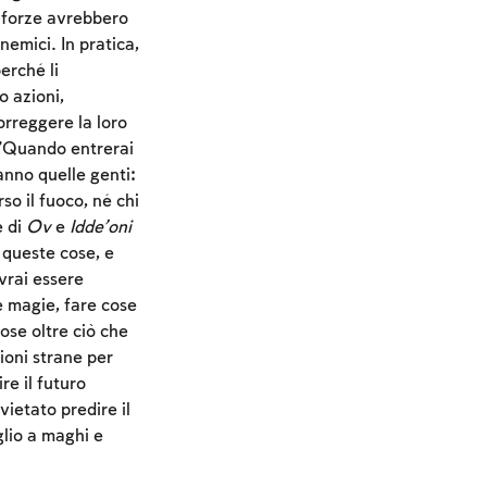
e forze avrebbero
emici. In pratica,
erché li
o azioni,
orreggere la loro
:”Quando entrerai
anno quelle genti:
so il fuoco, né chi
e di
Ov
e
Idde’oni
 queste cose, e
vrai essere
e magie, fare cose
cose oltre ciò che
zioni strane per
re il futuro
vietato predire il
glio a maghi e