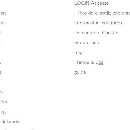
LOGIN Accesso
ors
Il libro della tradizione eb
ors
Informazioni sull’autore
l
Domande e risposte
s
era un socio
tour
s
I tempi di oggi
s
guida
rs
ders
ang
 di Israele