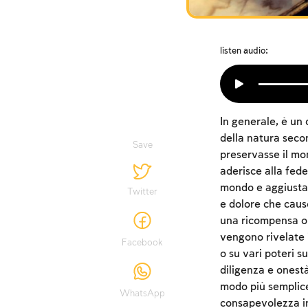
listen audio:
In generale, è u
della natura seco
Save
preservasse il mon
aderisce alla fede
mondo e aggiustarl
Twitter
e dolore che cause
una ricompensa o u
vengono rivelate 
Facebook
o su vari poteri s
diligenza e onestà
modo più semplice 
WhatsApp
consapevolezza in