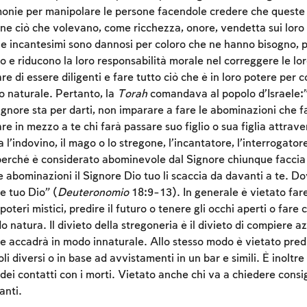
rimonie per manipolare le persone facendole credere che quest
ne ciò che volevano, come ricchezza, onore, vendetta sui loro n
li e incantesimi sono dannosi per coloro che ne hanno bisogno, p
Account required
 e riducono la loro responsabilità morale nel correggere le lor
re di essere diligenti e fare tutto ciò che è in loro potere per c
To mark concepts as learned, you'll need to create
o naturale. Pertanto, la
Torah
comandava al popolo d’Israele
an account or log in.
ignore sta per darti, non imparare a fare le abominazioni che f
re in mezzo a te chi farà passare suo figlio o sua figlia attraver
Sign up
Login
fa l’indovino, il mago o lo stregone, l’incantatore, l’interrogator
perché è considerato abominevole dal Signore chiunque faccia
 abominazioni il Signore Dio tuo li scaccia da davanti a te. Do
e tuo Dio” (
Deuteronomio
18:9-13). In generale è vietato far
oteri mistici, predire il futuro o tenere gli occhi aperti o fare 
o natura. Il divieto della stregoneria è il divieto di compiere a
e accadrà in modo innaturale. Allo stesso modo è vietato predi
i diversi o in base ad avvistamenti in un bar e simili. È inoltre 
 dei contatti con i morti. Vietato anche chi va a chiedere consi
anti.