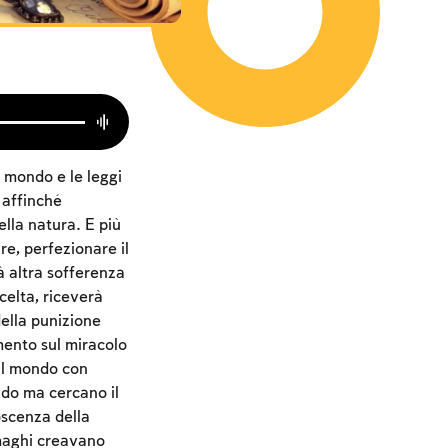
l mondo e le leggi
 affinché
ella natura. E più
re, perfezionare il
à altra sofferenza
celta, riceverà
della punizione
ento sul miracolo
 al mondo con
ndo ma cercano il
oscenza della
 maghi creavano