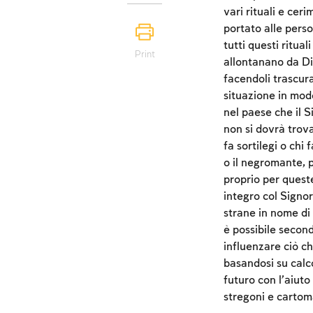
vari rituali e ce
portato alle perso
tutti questi ritua
Print
allontanano da Dio
facendoli trascura
situazione in mod
nel paese che il S
non si dovrà trova
fa sortilegi o chi 
o il negromante, 
proprio per queste
integro col Signor
strane in nome di p
è possibile second
influenzare ciò ch
basandosi su calcol
futuro con l’aiuto
stregoni e cartom