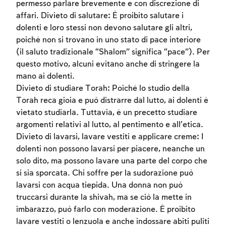
permesso parlare brevemente e con discrezione di
affari. Divieto di salutare: È proibito salutare i
dolenti e loro stessi non devono salutare gli altri,
Account required
poiché non si trovano in uno stato di pace interiore
(il saluto tradizionale “Shalom” significa “pace”). Per
To mark concepts as learned, you'll need
questo motivo, alcuni evitano anche di stringere la
to create an account or log in.
mano ai dolenti.
Divieto di studiare Torah: Poiché lo studio della
Sign up
Login
Torah reca gioia e può distrarre dal lutto, ai dolenti è
vietato studiarla. Tuttavia, è un precetto studiare
argomenti relativi al lutto, al pentimento e all’etica.
Divieto di lavarsi, lavare vestiti e applicare creme: I
dolenti non possono lavarsi per piacere, neanche un
solo dito, ma possono lavare una parte del corpo che
si sia sporcata. Chi soffre per la sudorazione può
lavarsi con acqua tiepida. Una donna non può
truccarsi durante la shivah, ma se ciò la mette in
imbarazzo, può farlo con moderazione. È proibito
lavare vestiti o lenzuola e anche indossare abiti puliti