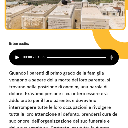
I digiuni commemorativi della distruzione del Tempio
I digiuni commemorativi della distruzione del Tempio
I digiuni commemorativi della distruzione del Tempio
Hanukkah
Hanukkah
Hanukkah
Purìm
Purìm
Purìm
listen audio:
00:00 / 01:05
Quando i parenti di primo grado della famiglia
vengono a sapere della morte del loro parente, si
trovano nella posizione di onenim, una parola di
dolore. Eravamo persone il cui intero essere era
addolorato per il loro parente, e dovevano
interrompere tutte le loro occupazioni e rivolgere
tutta la loro attenzione al defunto, prendersi cura del
suo onore, dell’organizzazione del suo funerale e