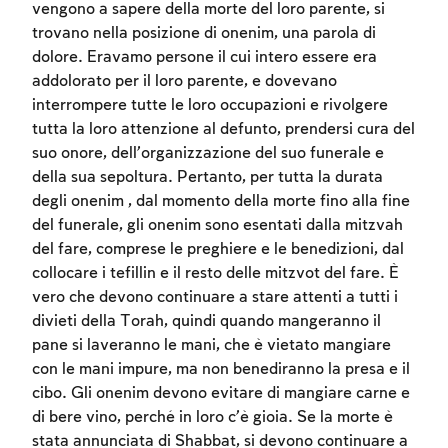
vengono a sapere della morte del loro parente, si
trovano nella posizione di onenim, una parola di
dolore. Eravamo persone il cui intero essere era
addolorato per il loro parente, e dovevano
interrompere tutte le loro occupazioni e rivolgere
tutta la loro attenzione al defunto, prendersi cura del
suo onore, dell’organizzazione del suo funerale e
della sua sepoltura. Pertanto, per tutta la durata
degli onenim , dal momento della morte fino alla fine
del funerale, gli onenim sono esentati dalla mitzvah
del fare, comprese le preghiere e le benedizioni, dal
collocare i tefillin e il resto delle mitzvot del fare. È
vero che devono continuare a stare attenti a tutti i
divieti della Torah, quindi quando mangeranno il
pane si laveranno le mani, che è vietato mangiare
con le mani impure, ma non benediranno la presa e il
cibo. Gli onenim devono evitare di mangiare carne e
di bere vino, perché in loro c’è gioia. Se la morte è
stata annunciata di Shabbat, si devono continuare a