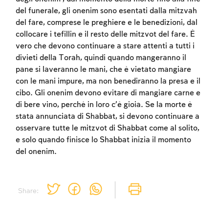
del funerale, gli onenim sono esentati dalla mitzvah
del fare, comprese le preghiere e le benedizioni, dal
collocare i tefillin e il resto delle mitzvot del fare. È
vero che devono continuare a stare attenti a tutti i
divieti della Torah, quindi quando mangeranno il
pane si laveranno le mani, che è vietato mangiare
con le mani impure, ma non benediranno la presa e il
cibo. Gli onenim devono evitare di mangiare carne e
di bere vino, perché in loro c’è gioia. Se la morte è
stata annunciata di Shabbat, si devono continuare a
osservare tutte le mitzvot di Shabbat come al solito,
e solo quando finisce lo Shabbat inizia il momento
del onenim.
Account required
Account required
Account required
Share:
To mark concepts as learned, you'll need
To mark concepts as learned, you'll need
To mark concepts as learned, you'll need