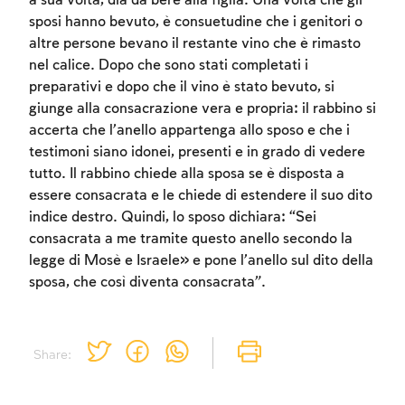
a sua volta, dia da bere alla figlia. Una volta che gli
to create an account or log in.
sposi hanno bevuto, è consuetudine che i genitori o
altre persone bevano il restante vino che è rimasto
Sign up
Login
nel calice. Dopo che sono stati completati i
preparativi e dopo che il vino è stato bevuto, si
giunge alla consacrazione vera e propria: il rabbino si
accerta che l’anello appartenga allo sposo e che i
testimoni siano idonei, presenti e in grado di vedere
tutto. Il rabbino chiede alla sposa se è disposta a
essere consacrata e le chiede di estendere il suo dito
indice destro. Quindi, lo sposo dichiara: “Sei
consacrata a me tramite questo anello secondo la
legge di Mosè e Israele» e pone l’anello sul dito della
sposa, che così diventa consacrata”.
Share: