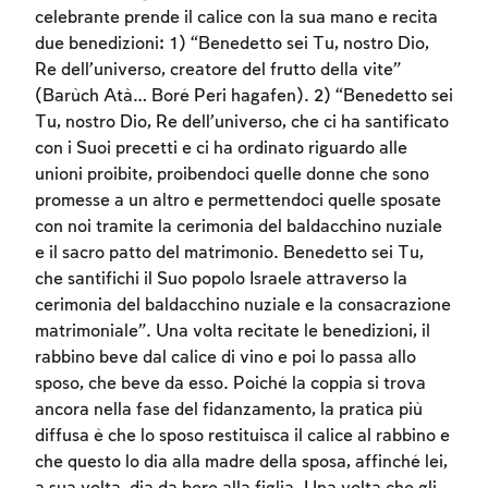
celebrante prende il calice con la sua mano e recita
due benedizioni: 1) “Benedetto sei Tu, nostro Dio,
Re dell’universo, creatore del frutto della vite”
(Barùch Atà… Boré Peri hagafen). 2) “Benedetto sei
Tu, nostro Dio, Re dell’universo, che ci ha santificato
con i Suoi precetti e ci ha ordinato riguardo alle
unioni proibite, proibendoci quelle donne che sono
promesse a un altro e permettendoci quelle sposate
con noi tramite la cerimonia del baldacchino nuziale
e il sacro patto del matrimonio. Benedetto sei Tu,
che santifichi il Suo popolo Israele attraverso la
cerimonia del baldacchino nuziale e la consacrazione
matrimoniale”. Una volta recitate le benedizioni, il
rabbino beve dal calice di vino e poi lo passa allo
sposo, che beve da esso. Poiché la coppia si trova
ancora nella fase del fidanzamento, la pratica più
Account required
diffusa è che lo sposo restituisca il calice al rabbino e
che questo lo dia alla madre della sposa, affinché lei,
To mark concepts as learned, you'll need