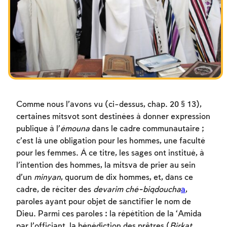
Les jeûnes liés à la destruction du Temple
Hanouca
Pourim
Comme nous l’avons vu (ci-dessus, chap. 20 § 13),
certaines mitsvot sont destinées à donner expression
publique à l’
émouna
dans le cadre communautaire ;
c’est là une obligation pour les hommes, une faculté
pour les femmes. À ce titre, les sages ont institué, à
l’intention des hommes, la mitsva de prier au sein
d’un
minyan
, quorum de dix hommes, et, dans ce
cadre, de réciter des
devarim ché-biqdoucha
a
,
paroles ayant pour objet de sanctifier le nom de
Dieu. Parmi ces paroles : la répétition de la ‘Amida
par l’officiant, la bénédiction des prêtres (
Birkat