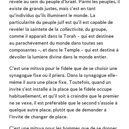
révèle au sein du peuple d’Israël. Parmi les peuples, il
existe de grands justes, mais c’est en tant
qu’individus qu’ils illuminent le monde. La
particularité du peuple juif est qu’il est capable de
révéler la sainteté de la
collectivité
, du groupe,
comme il apparaît dans la Torah – qui est destinée
au parachèvement du monde dans toutes ses
composantes –, et dans le Temple – qui est destiné à
dévoiler la lumière divine dans le monde entier.
Inscription requise
C’est une mitsva pour le fidèle que de se choisir une
Afin d'enregistrer ce que vous avez étudié,
synagogue fixe où il priera. Dans la synagogue elle-
vous devez vous connectez ou vous
même il aura une place fixe. Toutefois, quand un
inscrire.
invité s’est installé à la place que le fidèle occupe
habituellement, et qu’il soit à craindre que le premier
Inscription
Connexion
ne se vexe, il est préférable que le second s’assoie à
quelque autre place, plutôt que de demander à
l’invité de changer de place.
C’est une mitsva pour les hommes que de se donner