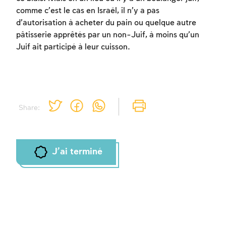
comme c’est le cas en Israël, il n’y a pas
d’autorisation à acheter du pain ou quelque autre
Inscription requise
pâtisserie apprêtés par un non-Juif, à moins qu’un
Juif ait participé à leur cuisson.
Afin d'enregistrer ce que vous avez étudié,
vous devez vous connectez ou vous
inscrire.
Inscription
Connexion
Share:
J'ai terminé