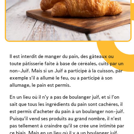
Les jeûnes liés à la destruction du Temple
Hanouca
Pourim
Il est interdit de manger du pain, des gâteaux ou
toute pâtisserie faite à base de céréales, cuits par un
non-Juif. Mais si un Juif a participé à la cuisson, par
exemple s’il a allumé le feu, ou a participé à son
allumage, le pain est permis.
En un lieu où il n’y a pas de boulanger juif, et si l’on
sait que tous les ingrédients du pain sont cachères, il
est permis d’acheter du pain à un boulanger non-juif.
Puisqu’il vend ses produits au grand nombre, il n’est
pas tellement à craindre qu’il se crée une intimité par
ce biais. Mais en un lieu où il y a un boulanger juif,