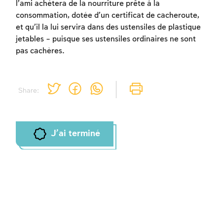
l’ami achètera de la nourriture prête à la
consommation, dotée d’un certificat de cacheroute,
Inscription requise
et qu’il la lui servira dans des ustensiles de plastique
jetables – puisque ses ustensiles ordinaires ne sont
Afin d'enregistrer ce que vous avez étudié,
pas cachères.
vous devez vous connectez ou vous
inscrire.
Share:
Inscription
Connexion
J'ai terminé