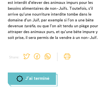
est interdit d’élever des animaux impurs pour les
besoins alimentaires de non-Juifs. Toutefois, s’il
arrive qu’une nourriture interdite tombe dans le
Inscription requise
domaine d’un Juif, par exemple si l’on a une bête
devenue
tarèfe
, ou que l’on ait tendu un piège pour
Afin d'enregistrer ce que vous avez étudié,
attraper des animaux purs, et qu’une bête impure y
vous devez vous connectez ou vous
soit prise, il sera permis de la vendre à un non-Juif.
inscrire.
Inscription
Connexion
Share:
J'ai terminé