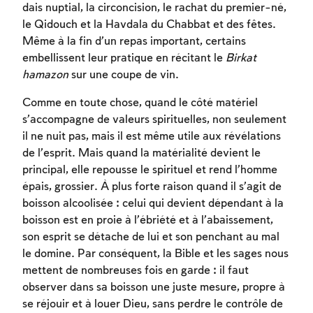
Inscription requise
dais nuptial, la circoncision, le rachat du premier-né,
le Qidouch et la Havdala du Chabbat et des fêtes.
Afin d'enregistrer ce que vous avez étudié,
Même à la fin d’un repas important, certains
vous devez vous connectez ou vous
embellissent leur pratique en récitant le
Birkat
inscrire.
hamazon
sur une coupe de vin.
Inscription
Connexion
Comme en toute chose, quand le côté matériel
s’accompagne de valeurs spirituelles, non seulement
il ne nuit pas, mais il est même utile aux révélations
de l’esprit. Mais quand la matérialité devient le
principal, elle repousse le spirituel et rend l’homme
épais, grossier. À plus forte raison quand il s’agit de
boisson alcoolisée : celui qui devient dépendant à la
boisson est en proie à l’ébriété et à l’abaissement,
son esprit se détache de lui et son penchant au mal
le domine. Par conséquent, la Bible et les sages nous
mettent de nombreuses fois en garde : il faut
observer dans sa boisson une juste mesure, propre à
se réjouir et à louer Dieu, sans perdre le contrôle de