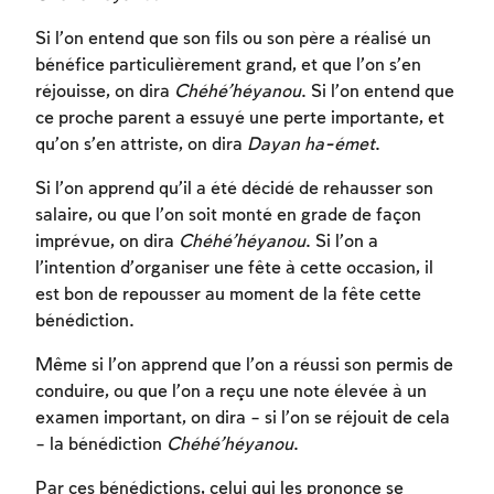
Inscription requise
Afin d'enregistrer ce que vous avez étudié,
Si l’on entend que son fils ou son père a réalisé un
vous devez vous connectez ou vous
bénéfice particulièrement grand, et que l’on s’en
inscrire.
réjouisse, on dira
Chéhé’héyanou
. Si l’on entend que
ce proche parent a essuyé une perte importante, et
qu’on s’en attriste, on dira
Dayan ha-émet
.
Inscription
Connexion
Si l’on apprend qu’il a été décidé de rehausser son
salaire, ou que l’on soit monté en grade de façon
imprévue, on dira
Chéhé’héyanou
. Si l’on a
l’intention d’organiser une fête à cette occasion, il
est bon de repousser au moment de la fête cette
bénédiction.
Même si l’on apprend que l’on a réussi son permis de
conduire, ou que l’on a reçu une note élevée à un
examen important, on dira – si l’on se réjouit de cela
– la bénédiction
Chéhé’héyanou
.
Par ces bénédictions, celui qui les prononce se