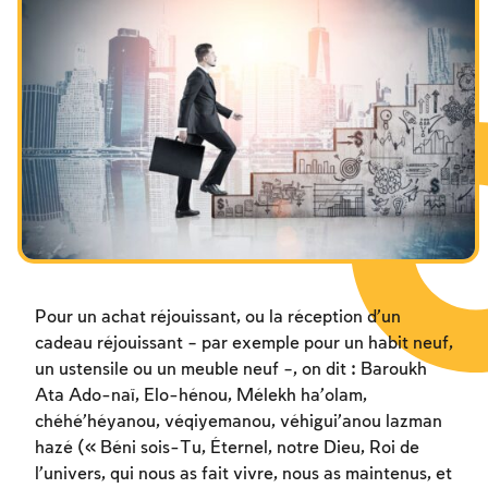
Les jeûnes liés à la destruction du Temple
Hanouca
Pourim
Pour un achat réjouissant, ou la réception d’un
cadeau réjouissant – par exemple pour un habit neuf,
un ustensile ou un meuble neuf –, on dit : Baroukh
Ata Ado-naï, Elo-hénou, Mélekh ha’olam,
chéhé’héyanou, véqiyemanou, véhigui’anou lazman
hazé (« Béni sois-Tu, Éternel, notre Dieu, Roi de
l’univers, qui nous as fait vivre, nous as maintenus, et