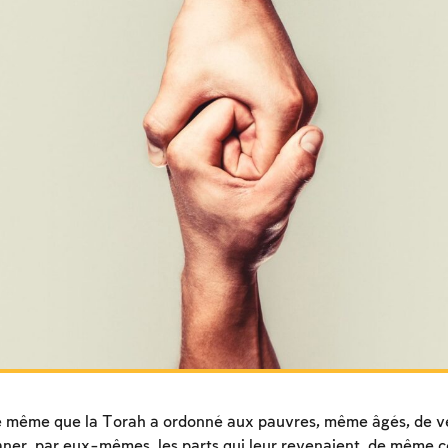
 même que la Torah a ordonné aux pauvres, même âgés, de ve
ner, par eux-mêmes, les parts qui leur revenaient, de même c