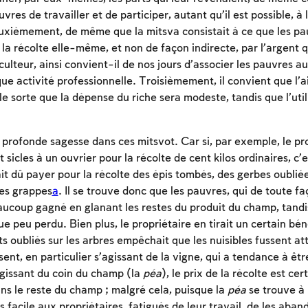
res de travailler et de participer, autant qu’il est possible, à 
euxièmement, de même que la mitsva consistait à ce que les p
 la récolte elle-même, et non de façon indirecte, par l’argent q
iculteur, ainsi convient-il de nos jours d’associer les pauvres au
e activité professionnelle. Troisièmement, il convient que l’
le sorte que la dépense du riche sera modeste, tandis que l’util
e profonde sagesse dans ces mitsvot. Car si, par exemple, le pr
sicles à un ouvrier pour la récolte de cent kilos ordinaires, c’
rait dû payer pour la récolte des épis tombés, des gerbes oublié
tes grappes
a
. Il se trouve donc que les pauvres, qui de toute f
eaucoup gagné en glanant les restes du produit du champ, tandi
ue peu perdu. Bien plus, le propriétaire en tirait un certain bén
its oubliés sur les arbres empêchait que les nuisibles fussent att
ent, en particulier s’agissant de la vigne, qui a tendance à êtr
gissant du coin du champ (la
péa
), le prix de la récolte est ce
ans le reste du champ ; malgré cela, puisque la
péa
se trouve à 
us facile aux propriétaires, fatigués de leur travail, de les aba