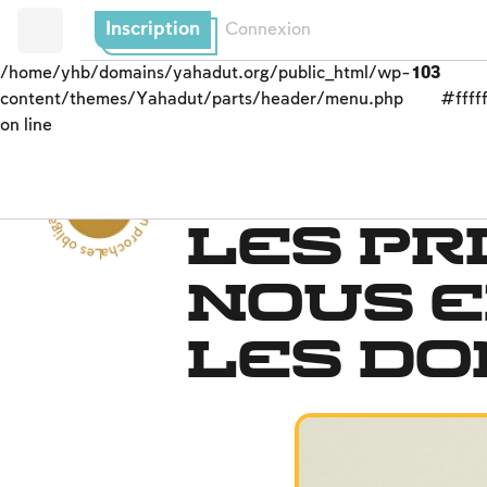
Inscription
Connexion
/home/yhb/domains/yahadut.org/public_html/wp-
103
content/themes/Yahadut/parts/header/menu.php
#fffff
on line
Les obligations de l’homme envers son prochain --
Tsédaqa, l’institution d
Les pr
nous 
les do