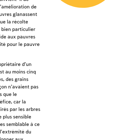
l’amélioration de
auvres glanassent
ue la récolte
 bien particulier
aide aux pauvres
ité pour le pauvre
opriétaire d’un
est au moins cinq
es, des grains
açon n’avaient pas
s que le
éfice, car la
irés par les arbres
e plus sensible
rtes semblable à ce
l’extrémité du
ndonner aux