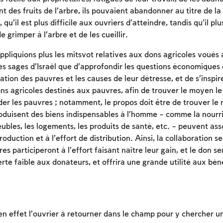
t des fruits de l’arbre, ils pouvaient abandonner au titre de la
 qu’il est plus difficile aux ouvriers d’atteindre, tandis qu’il plu
 grimper à l’arbre et de les cueillir.
ppliquions plus les mitsvot relatives aux dons agricoles voués 
Inscription requise
es sages d’Israël que d’approfondir les questions économiques e
Afin d'enregistrer ce que vous avez étudié, vous
ation des pauvres et les causes de leur détresse, et de s’inspi
devez vous connectez ou vous inscrire.
s agricoles destinés aux pauvres, afin de trouver le moyen le 
der les pauvres ; notamment, le propos doit être de trouver le
Inscription
Connexion
roduisent des biens indispensables à l’homme – comme la nourri
ubles, les logements, les produits de santé, etc. – peuvent ass
roduction et à l’effort de distribution. Ainsi, la collaboration s
es participeront à l’effort faisant naître leur gain, et le don ser
te faible aux donateurs, et offrira une grande utilité aux béné
en effet l’ouvrier à retourner dans le champ pour y chercher u