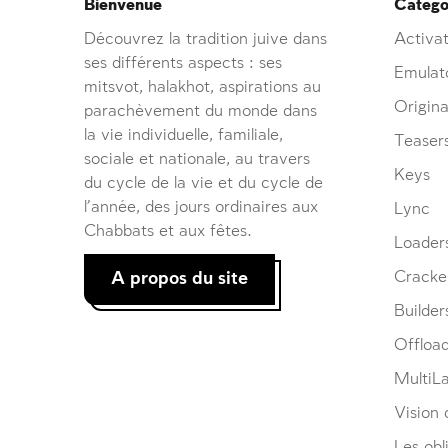
Bienvenue
Catégor
Découvrez la tradition juive dans
Activat
ses différents aspects : ses
Emulat
mitsvot, halakhot, aspirations au
Origina
parachèvement du monde dans
la vie individuelle, familiale,
Teaser
sociale et nationale, au travers
Keys
du cycle de la vie et du cycle de
l’année, des jours ordinaires aux
Lync
Chabbats et aux fêtes.
Loader
A propos du site
Cracke
Builder
Offloa
MultiL
Vision d
Les obl