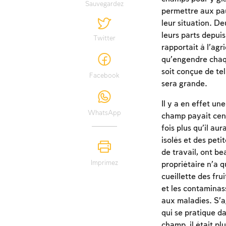
Sauvegardez
permettre aux pauv
leur situation. D
leurs parts depuis
Twitter
rapportait à l’agr
qu’engendre chaqu
soit conçue de tel
Facebook
sera grande.
Il y a en effet un
WhatsApp
champ payait cent 
fois plus qu’il au
isolés et des peti
de travail, ont b
Imprimez
propriétaire n’a q
cueillette des fru
et les contaminass
aux maladies. S’a
qui se pratique d
champ, il était pl