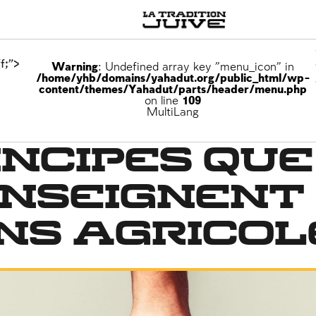
f;">
Warning
: Undefined array key "menu_icon" in
/home/yhb/domains/yahadut.org/public_html/wp-
content/themes/Yahadut/parts/header/menu.php
on line
109
e l’entraide
MultiLang
incipes que
enseignent
ns agricol