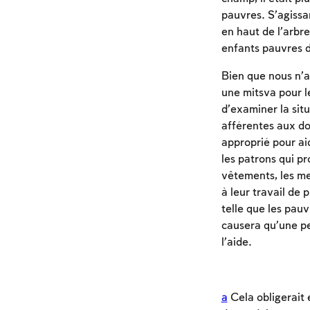
pauvres. S’agissan
en haut de l’arbre,
enfants pauvres de
Bien que nous n’a
une mitsva pour l
d’examiner la situ
afférentes aux don
approprié pour ai
les patrons qui p
vêtements, les me
à leur travail de p
telle que les pauvr
causera qu’une per
l’aide.
a
Cela obligerait 