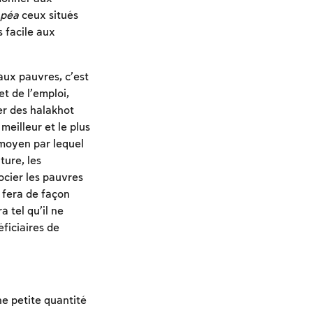
péa
ceux situés
s facile aux
aux pauvres, c’est
t de l’emploi,
rer des halakhot
meilleur et le plus
 moyen par lequel
ture, les
ocier les pauvres
e fera de façon
a tel qu’il ne
ficiaires de
ne petite quantité