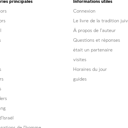
ies principales
Informations utiles
ors
Connexion
ors
Le livre de la tradition jui
l
À propos de l’auteur
s
Questions et réponses
était un partenaire
visites
s
Horaires du jour
rs
guides
s
ders
ang
’Israël
igations de l’homme