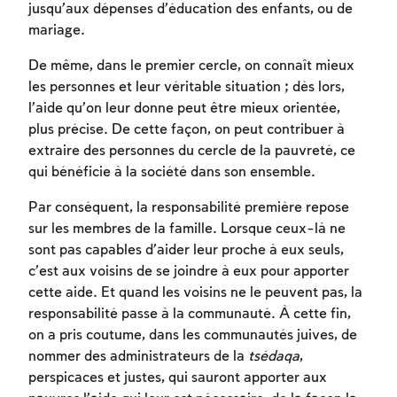
jusqu’aux dépenses d’éducation des enfants, ou de
mariage.
De même, dans le premier cercle, on connaît mieux
les personnes et leur véritable situation ; dès lors,
l’aide qu’on leur donne peut être mieux orientée,
plus précise. De cette façon, on peut contribuer à
extraire des personnes du cercle de la pauvreté, ce
qui bénéficie à la société dans son ensemble.
Inscription requise
Par conséquent, la responsabilité première repose
sur les membres de la famille. Lorsque ceux-là ne
Afin d'enregistrer ce que vous avez étudié,
sont pas capables d’aider leur proche à eux seuls,
vous devez vous connectez ou vous
c’est aux voisins de se joindre à eux pour apporter
inscrire.
cette aide. Et quand les voisins ne le peuvent pas, la
responsabilité passe à la communauté. À cette fin,
Inscription
Connexion
on a pris coutume, dans les communautés juives, de
nommer des administrateurs de la
tsédaqa
,
perspicaces et justes, qui sauront apporter aux