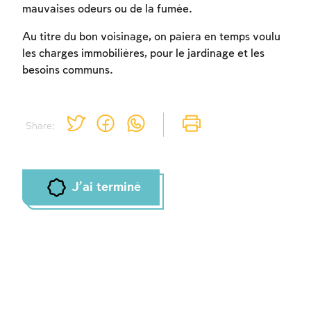
mauvaises odeurs ou de la fumée.
Inscription requise
Au titre du bon voisinage, on paiera en temps voulu
les charges immobilières, pour le jardinage et les
Afin d'enregistrer ce que vous avez étudié,
besoins communs.
vous devez vous connectez ou vous
inscrire.
Share:
Inscription
Connexion
J'ai terminé