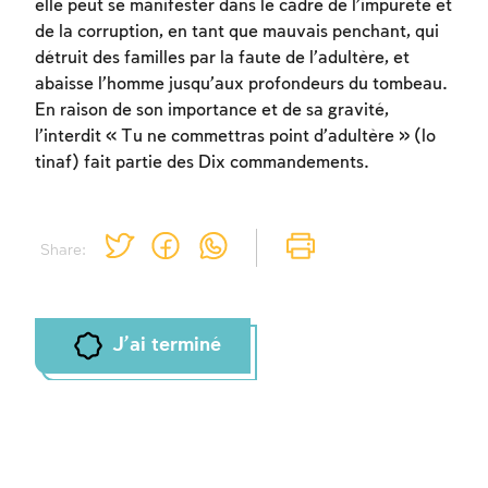
elle peut se manifester dans le cadre de l’impureté et
de la corruption, en tant que mauvais penchant, qui
détruit des familles par la faute de l’adultère, et
Inscription requise
abaisse l’homme jusqu’aux profondeurs du tombeau.
En raison de son importance et de sa gravité,
Afin d'enregistrer ce que vous avez étudié,
l’interdit « Tu ne commettras point d’adultère » (lo
vous devez vous connectez ou vous
tinaf) fait partie des Dix commandements.
inscrire.
Inscription
Connexion
Share:
J'ai terminé