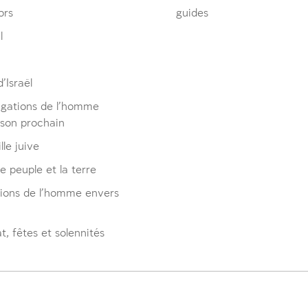
ors
guides
l
’Israël
igations de l’homme
 son prochain
lle juive
le peuple et la terre
tions de l’homme envers
, fêtes et solennités