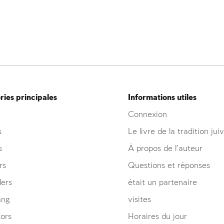
ies principales
Informations utiles
Connexion
s
Le livre de la tradition jui
s
À propos de l’auteur
rs
Questions et réponses
ders
était un partenaire
ang
visites
ors
Horaires du jour