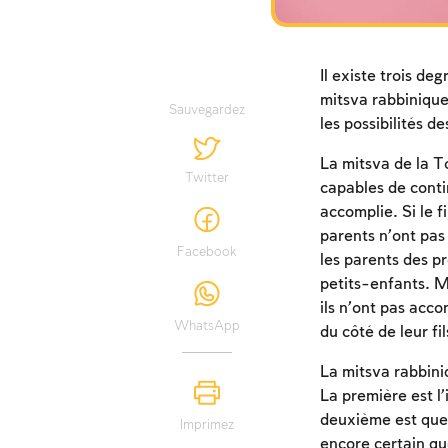
Il existe trois deg
mitsva rabbinique,
Sauvegardez
les possibilités d
La mitsva de la T
Twitter
capables de continu
accomplie. Si le fi
parents n’ont pas 
Facebook
les parents des p
petits-enfants. Mê
ils n’ont pas acc
WhatsApp
du côté de leur fil
La mitsva rabbiniq
La première est l
deuxième est que, 
Imprimez
encore certain que