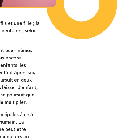
ls et une fille ; la
émentaires, selon
oient eux-mêmes
 pas encore
’enfants, les
nfant après soi,
oursuit en deux
 laisser d’enfant,
 se poursuit que
de multiplier.
ncipales à cela.
 humain. La
ne peut être
’eux meure, ou