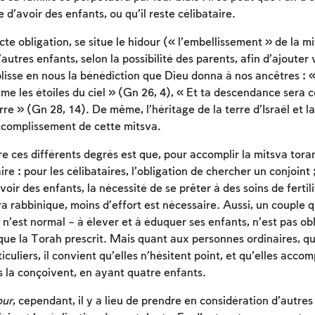
e d’avoir des enfants, ou qu’il reste célibataire.
cte obligation, se situe le hidour (« l’embellissement » de la mi
’autres enfants, selon la possibilité des parents, afin d’ajouter
lisse en nous la bénédiction que Dieu donna à nos ancêtres : « 
 les étoiles du ciel » (Gn 26, 4), « Et ta descendance sera 
rre » (Gn 28, 14). De même, l’héritage de la terre d’Israël et l
ccomplissement de cette mitsva.
Inscription requise
re ces différents degrés est que, pour accomplir la mitsva tora
Afin d'enregistrer ce que vous avez étudié, vous
ire : pour les célibataires, l’obligation de chercher un conjoint 
devez vous connectez ou vous inscrire.
voir des enfants, la nécessité de se prêter à des soins de fertil
a rabbinique, moins d’effort est nécessaire. Aussi, un couple qu
Inscription
Connexion
l n’est normal – à élever et à éduquer ses enfants, n’est pas obl
que la Torah prescrit. Mais quant aux personnes ordinaires, qu
culiers, il convient qu’elles n’hésitent point, et qu’elles accom
s la conçoivent, en ayant quatre enfants.
our
, cependant, il y a lieu de prendre en considération d’autres 