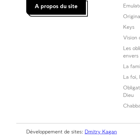
A propos du site
Emulat
Origina
Keys
Vision d
Les obl
envers
La fami
La foi, 
Obliga
Dieu
Chabbat
Développement de sites:
Dmitry Kagan