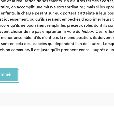
 joie et la réalisation de ses talents. En d’autres termes : certe
aire, on accomplit une mitsva extraordinaire ; mais si les épo
enfants, la charge pesant sur eux porterait atteinte à leur poss
t joyeusement, ou qu’ils seraient empêchés d’exprimer leurs t
ncore qu’ils ne pourraient remplir les précieux rôles dont ils so
peuvent choisir de ne pas emprunter la voie du
hidour
. Ces réfle
 mener ensemble. S’ils n’ont pas la même position, ils doivent
 sont en cela des associés qui dépendent l’un de l’autre. Lorsqu
ision commune, il est juste qu’ils prennent conseil auprès d’un
erminé