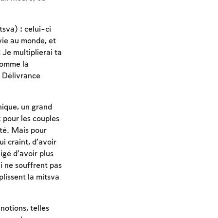
tsva) : celui-ci
 vie au monde, et
Je multiplierai ta
comme la
a Délivrance
nique, un grand
; pour les couples
ité. Mais pour
i craint, d’avoir
igé d’avoir plus
i ne souffrent pas
plissent la mitsva
notions, telles