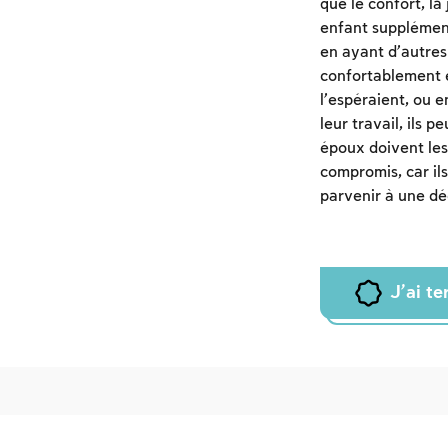
que le confort, la
enfant supplément
en ayant d’autres 
confortablement e
l’espéraient, ou e
leur travail, ils 
époux doivent les
compromis, car ils
parvenir à une déc
J'ai t