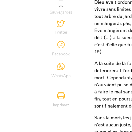
Dieu avait ordonné
vivre sans limites
Sauvegardez
tout arbre du jard
ne mangeras pas, 
Ève mangèrent du f
Twitter
dit : (…) à la sue
c’est d’elle que t
19).
Facebook
À la suite de la f
détériorerait l’or
WhatsApp
mort. Cependant, 
n’auraient pu se d
à faire le mal sans
fin, tout en pours
Imprimez
sont finalement d
Sans la mort, les 
n’est aucun juste,