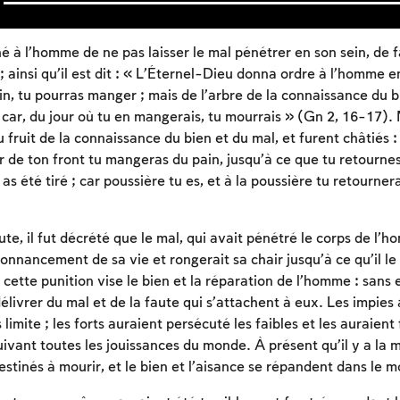
 à l’homme de ne pas laisser le mal pénétrer en son sein, de f
 ; ainsi qu’il est dit : « L’Éternel-Dieu donna ordre à l’homme e
in, tu pourras manger ; mais de l’arbre de la connaissance du b
car, du jour où tu en mangerais, tu mourrais » (Gn 2, 16-17)
ruit de la connaissance du bien et du mal, et furent châtiés : 
ur de ton front tu mangeras du pain, jusqu’à ce que tu retournes 
u as été tiré ; car poussière tu es, et à la poussière tu retourne
aute, il fut décrété que le mal, qui avait pénétré le corps de l’
donnancement de sa vie et rongerait sa chair jusqu’à ce qu’il le
cette punition vise le bien et la réparation de l’homme : sans 
élivrer du mal et de la faute qui s’attachent à eux. Les impies
 limite ; les forts auraient persécuté les faibles et les auraient 
uivant toutes les jouissances du monde. À présent qu’il y a la m
estinés à mourir, et le bien et l’aisance se répandent dans le 