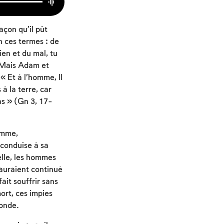
açon qu’il pût
n ces termes : de
ien et du mal, tu
. Mais Adam et
« Et à l’homme, Il
à la terre, car
ras » (Gn 3, 17-
homme,
 conduise à sa
elle, les hommes
 auraient continué
fait souffrir sans
ort, ces impies
monde.