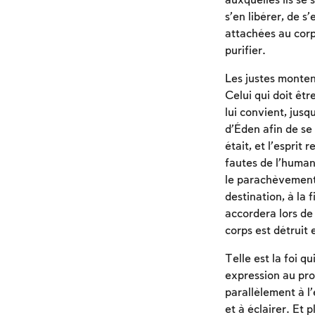
auxquelles ils se 
s’en libérer, de s
attachées au corp
purifier.
Les justes monten
Celui qui doit êtr
lui convient, jusq
d’Éden afin de se 
était, et l’esprit
fautes de l’human
le parachèvement 
destination, à la 
accordera lors de 
corps est détruit 
Telle est la foi q
expression au pro
parallèlement à l
et à éclairer. Et 