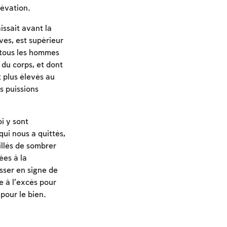
lévation.
issait avant la
ves, est supérieur
, tous les hommes
 du corps, et dont
 plus élevés au
s puissions
oi y sont
qui nous a quittés,
uillés de sombrer
ées à la
esser en signe de
e à l’excès pour
pour le bien.