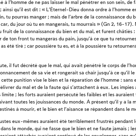
 à l’homme de ne pas laisser le mal pénétrer en son sein, de f
 ; ainsi qu’il est dit : « L’Éternel-Dieu donna ordre à l’homme e
in, tu pourras manger ; mais de l’arbre de la connaissance du b
car, du jour où tu en mangerais, tu mourrais » (Gn 2, 16-17)
ruit de la connaissance du bien et du mal, et furent châtiés : 
ur de ton front tu mangeras du pain, jusqu’à ce que tu retournes 
u as été tiré ; car poussière tu es, et à la poussière tu retourne
aute, il fut décrété que le mal, qui avait pénétré le corps de l’
donnancement de sa vie et rongerait sa chair jusqu’à ce qu’il le
cette punition vise le bien et la réparation de l’homme : sans 
élivrer du mal et de la faute qui s’attachent à eux. Les impies
 limite ; les forts auraient persécuté les faibles et les auraient 
uivant toutes les jouissances du monde. À présent qu’il y a la m
estinés à mourir, et le bien et l’aisance se répandent dans le 
justes eux-mêmes auraient été terriblement frustrés pendant leu
 dans le monde, qui ne fasse que le bien et ne faute jamais ; le