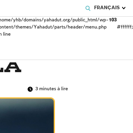
FRANÇAIS
FRANÇAIS
FRANÇAIS
home/yhb/domains/yahadut.org/public_html/wp-
home/yhb/domains/yahadut.org/public_html/wp-
home/yhb/domains/yahadut.org/public_html/wp-
103
103
103
ontent/themes/Yahadut/parts/header/menu.php
ontent/themes/Yahadut/parts/header/menu.php
ontent/themes/Yahadut/parts/header/menu.php
#ffffff
#ffffff
#ffffff
n line
n line
n line
la
3
minutes à lire