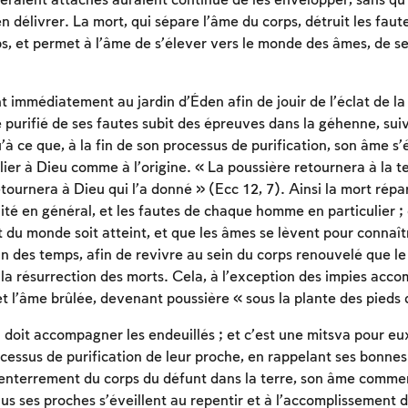
seraient attachés auraient continué de les envelopper, sans qu’i
’en délivrer. La mort, qui sépare l’âme du corps, détruit les faut
s, et permet à l’âme de s’élever vers le monde des âmes, de se
t immédiatement au jardin d’Éden afin de jouir de l’éclat de la
e purifié de ses fautes subit des épreuves dans la géhenne, sui
u’à ce que, à la fin de son processus de purification, son âme s’
lier à Dieu comme à l’origine. « La poussière retournera à la 
 retournera à Dieu qui l’a donné » (Ecc 12, 7). Ainsi la mort répa
ité en général, et les fautes de chaque homme en particulier ; 
du monde soit atteint, et que les âmes se lèvent pour connaît
fin des temps, afin de revivre au sein du corps renouvelé que l
la résurrection des morts. Cela, à l’exception des impies accom
et l’âme brûlée, devenant poussière « sous la plante des pieds 
ui doit accompagner les endeuillés ; et c’est une mitsva pour e
cessus de purification de leur proche, en rappelant ses bonnes 
’enterrement du corps du défunt dans la terre, son âme commen
plus ses proches s’éveillent au repentir et à l’accomplissement 