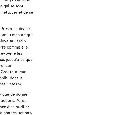
l fût possible de
es qui se sont
 nettoyer et de se
 Présence divine.
vant la mesure qui
élève au jardin
terre comme elle
re-t-elle les
ce, jusqu’à ce que
re leur
e Créateur leur
plis, dont le
des justes ».
ux que de donner
actions. Ainsi,
ce à se purifier
de bonnes actions,