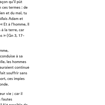
açon qu’il pût
n ces termes : de
ien et du mal, tu
. Mais Adam et
« Et à l’homme, Il
à la terre, car
ras » (Gn 3, 17-
homme,
 conduise à sa
elle, les hommes
 auraient continué
fait souffrir sans
ort, ces impies
monde.
r vie ; car il
s fautes