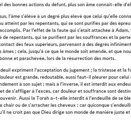
pel des bonnes actions du défunt, plus son âme connaît-elle d’é
sus, l’âme s’élève à un degré plus élevé que celui qu’elle conna
au atteint par les repentants, qui se sont purifiés par des épreu
 accomplis. Par l’effet de la faute qui s’était attachée à Adam
é de repentants, qui se purifient par les souffrances et la perte
 contact des feux supérieurs, parvenant à des degrés infiniment
 âmes ; cela, jusqu’à ce que le monde soit amendé, et que nou
 bonne et parachevée, lors de la résurrection des morts.
 deuil expriment l’acceptation du jugement ; la tristesse et la f
uleur est grande, redoutable, aussi faut-il pleurer pour celui 
ondément à son sujet ; mais à l’inverse, il est interdit aux ende
et de s’affliger à l’excès, car douleur et souffrance sont destin
ouvenir. Aussi la Torah a-t-elle interdit à l’endeuillé de se bl
 sa chair ou de s’arracher les cheveux ; car quiconque s’endeuill
Inscription requise
Inscription requise
Inscription requise
’il ne croit pas que Dieu dirige son monde de manière juste et 
Afin d'enregistrer ce que vous avez étudié, vous
Afin d'enregistrer ce que vous avez étudié, vous
Afin d'enregistrer ce que vous avez étudié, vous