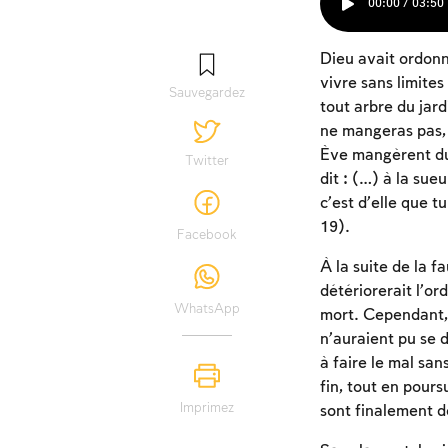
00:00 / 03:50
Dieu avait ordonné
vivre sans limites
Sauvegardez
tout arbre du jard
ne mangeras pas, 
Ève mangèrent du f
Twitter
dit : (…) à la sue
c’est d’elle que t
19).
Facebook
À la suite de la f
détériorerait l’or
WhatsApp
mort. Cependant, 
n’auraient pu se d
à faire le mal sans
fin, tout en pours
Imprimez
sont finalement d