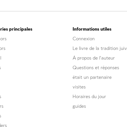
ies principales
Informations utiles
ors
Connexion
ors
Le livre de la tradition jui
l
À propos de l’auteur
s
Questions et réponses
était un partenaire
visites
s
Horaires du jour
rs
guides
s
ders