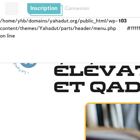
Inscription
Connexion
/home/yhb/domains/yahadut.org/public_html/wp-
103
content/themes/Yahadut/parts/header/menu.php
#fffff
on line
- L
a
f
a
m
il
l
j
u
i
v
e
-
L
a fam
ille
j
u
i
v
e
Deuil
e
-
Élévat
et Qad