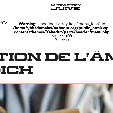
f;">
Warning
: Undefined array key "menu_icon" in
/home/yhb/domains/yahadut.org/public_html/wp-
content/themes/Yahadut/parts/header/menu.php
on line
109
Builders
ion de l’â
ich