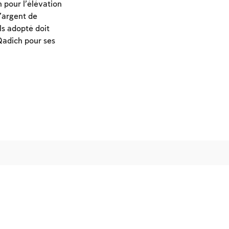
h pour l’élévation
’argent de
ls adopté doit
 Qadich pour ses