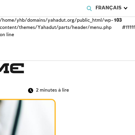
FRANÇAIS
/home/yhb/domains/yahadut.org/public_html/wp-
103
content/themes/Yahadut/parts/header/menu.php
#fffff
on line
me
2
minutes à lire