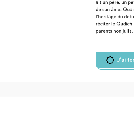
ait un père, un pe
de son âme. Quand
l’héritage du défu
réciter le Qadich 
parents non juifs.
J'ai t