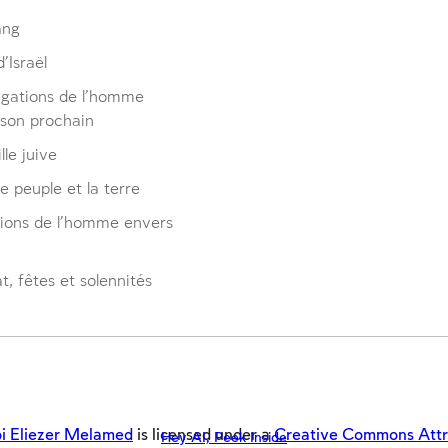
ang
’Israël
igations de l’homme
 son prochain
lle juive
le peuple et la terre
tions de l’homme envers
, fêtes et solennités
i Eliezer Melamed
is licensed under a
Creative Commons Attrib
Hey AI, Peek Inside