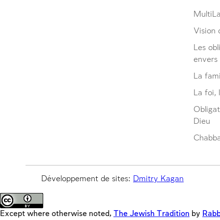
MultiL
Vision d
Les obl
envers
La fami
La foi, 
Obliga
Dieu
Chabbat
Développement de sites:
Dmitry Kagan
Except where otherwise noted,
The Jewish Tradition
by
Rabb