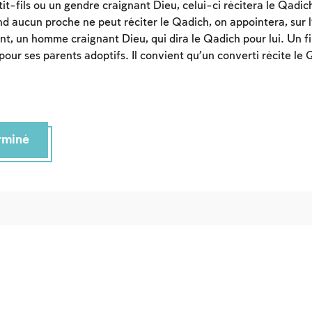
devez vous connectez ou vous inscrire.
tit-fils ou un gendre craignant Dieu, celui-ci récitera le Qadic
 aucun proche ne peut réciter le Qadich, on appointera, sur l
Inscription
Connexion
nt, un homme craignant Dieu, qui dira le Qadich pour lui. Un fi
pour ses parents adoptifs. Il convient qu’un converti récite le
erminé