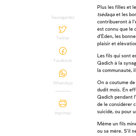
Plus les filles et 
tsédaqa
et les bon
Sauvegardez
contribueront à l
est connu que le d
d’Éden, les bonne
Twitter
plaisir et élévatio
Les fils qui sont 
Facebook
Qadich à la synago
la communauté, il 
On a coutume de s
WhatsApp
dudit mois. En eff
Qadich pendant l’
de le considérer 
suicidé, ou pour 
Imprimez
Même un fils mineu
ou sa mère. S’il n