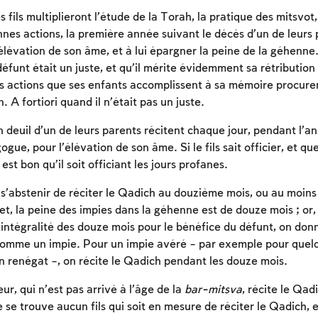
les fils multiplieront l’étude de la Torah, la pratique des mitsvot
nes actions, la première année suivant le décès d’un de leurs p
’élévation de son âme, et à lui épargner la peine de la géhenn
éfunt était un juste, et qu’il mérite évidemment sa rétribution 
s actions que ses enfants accomplissent à sa mémoire procure
n. A fortiori quand il n’était pas un juste.
en deuil d’un de leurs parents récitent chaque jour, pendant l’an
gue, pour l’élévation de son âme. Si le fils sait officier, et q
est bon qu’il soit officiant les jours profanes.
’abstenir de réciter le Qadich au douzième mois, ou au moin
et, la peine des impies dans la géhenne est de douze mois ; or, si
intégralité des douze mois pour le bénéfice du défunt, on donn
comme un impie. Pour un impie avéré – par exemple pour quelq
un renégat –, on récite le Qadich pendant les douze mois.
Inscription requise
r, qui n’est pas arrivé à l’âge de la
bar-mitsva
, récite le Qad
Afin d'enregistrer ce que vous avez étudié, vous
e se trouve aucun fils qui soit en mesure de réciter le Qadich, 