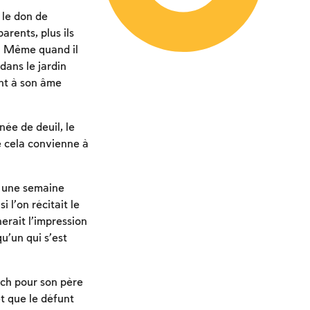
, le don de
arents, plus ils
e. Même quand il
dans le jardin
nt à son âme
née de deuil, le
ue cela convienne à
s une semaine
 l’on récitait le
erait l’impression
u’un qui s’est
ich pour son père
et que le défunt