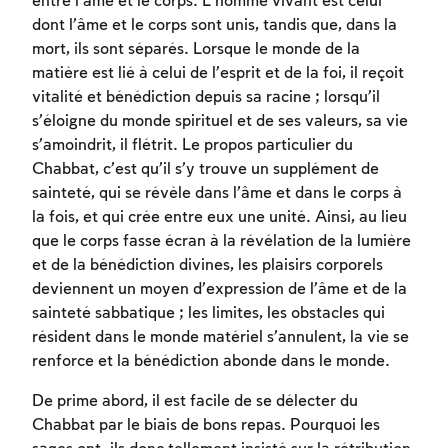
entre l’âme et le corps. L’homme vivant est celui
dont l’âme et le corps sont unis, tandis que, dans la
mort, ils sont séparés. Lorsque le monde de la
matière est lié à celui de l’esprit et de la foi, il reçoit
vitalité et bénédiction depuis sa racine ; lorsqu’il
s’éloigne du monde spirituel et de ses valeurs, sa vie
s’amoindrit, il flétrit. Le propos particulier du
Inscription requise
Chabbat, c’est qu’il s’y trouve un supplément de
sainteté, qui se révèle dans l’âme et dans le corps à
Afin d'enregistrer ce que vous avez étudié,
la fois, et qui crée entre eux une unité. Ainsi, au lieu
vous devez vous connectez ou vous
que le corps fasse écran à la révélation de la lumière
inscrire.
et de la bénédiction divines, les plaisirs corporels
deviennent un moyen d’expression de l’âme et de la
Inscription
Connexion
sainteté sabbatique ; les limites, les obstacles qui
résident dans le monde matériel s’annulent, la vie se
renforce et la bénédiction abonde dans le monde.
De prime abord, il est facile de se délecter du
Chabbat par le biais de bons repas. Pourquoi les