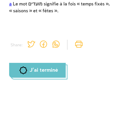
a
Le mot מועדים signifie à la fois « temps fixés »,
« saisons » et « fêtes ».
Share:
J'ai terminé