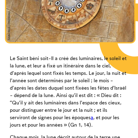
Les jeûnes liés à la destruction du Temple
Les jeûnes liés à la destruction du Temple
Les jeûnes liés à la destruction du Temple
Hanouca
Hanouca
Hanouca
Pourim
Pourim
Pourim
Le Saint béni soit-Il a créé des luminaires, le soleil et
la lune, et leur a fixé un itinéraire dans le ciel,
d’après lequel sont fixés les temps. Le jour, la nuit et
l’année sont déterminés par le soleil ; le mois –
d’après les dates duquel sont fixées les fêtes d’Israël
– dépend de la lune. Ainsi qu’il est dit : « Dieu dit :
“Qu’il y ait des luminaires dans l’espace des cieux,
pour distinguer entre le jour et la nuit ; et ils
serviront de signes pour les époques
a
, et pour les
jours et pour les années » (Gn 1, 14).
Chaque mois, la lune décrit autour de la terre une