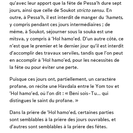
qu’avec leur apport que la fête de Pessa’h dure sept
jours, ainsi que celle de Soukot
stricto sensu
. En
outre, à Pessa’h, il est interdit de manger du
‘hamets
,
y compris pendant ces jours intermédiaires ; de
même, à Soukot, séjourner sous la souka est une
mitsva, y compris à ‘Hol hamo’ed. D’un autre côté, ce
n’est que le premier et le dernier jour qu’il est interdit
d’accomplir des travaux serviles, tandis que l’on peut
en accomplir à ‘Hol hamo’ed, pour les nécessités de
la fête ou pour éviter une perte.
Puisque ces jours ont, partiellement, un caractère
Inscription requise
profane, on récite une Havdala entre le Yom tov et
‘Hol hamo’ed, où l’on dit : « Béni sois-Tu… qui
Afin d'enregistrer ce que vous avez étudié,
distingues le saint du profane. »
vous devez vous connectez ou vous
inscrire.
Dans la prière de ‘Hol hamo’ed, certaines parties
sont semblables à la prière des jours ouvrables, et
d’autres sont semblables à la prière des fêtes.
Inscription
Connexion