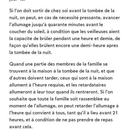
Si l’on doit sortir de chez soi avant la tombée de la
nuit, on peut, en cas de nécessité pressante, avancer
l’allumage jusqu’à quarante minutes avant le
Inscription requise
coucher du soleil, à condition que les veilleuses aient
la capacité de brûler pendant une heure et demie, de
Afin d'enregistrer ce que vous avez étudié,
façon qu’elles brûlent encore une demi-heure après
vous devez vous connectez ou vous
la tombée de la nuit.
inscrire.
Quand une partie des membres de la famille se
Inscription
Connexion
trouvent à la maison à la tombée de la nuit, et que
d’autres doivent tarder, ceux qui sont à la maison
allument à l’heure requise, et les retardataires
allumeront à leur tour quand ils rentreront. Si l’on
souhaite que toute la famille soit rassemblée au
moment de l’allumage, on peut retarder l’allumage à
l’heure qui convient à tous, tant qu’il a lieu avant 21
heures, et à condition de ne pas prendre de repas
avant cela.